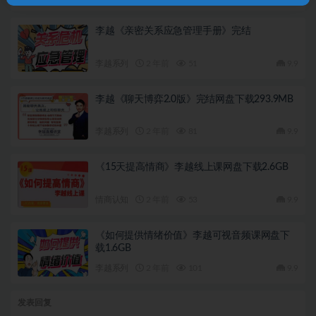
李越《亲密关系应急管理手册》完结
李越系列
2 年前
51
9.9
李越《聊天博弈2.0版》完结网盘下载293.9MB
李越系列
2 年前
81
9.9
《15天提高情商》李越线上课网盘下载2.6GB
情商认知
2 年前
53
9.9
《如何提供情绪价值》李越可视音频课网盘下
载1.6GB
李越系列
2 年前
101
9.9
发表回复