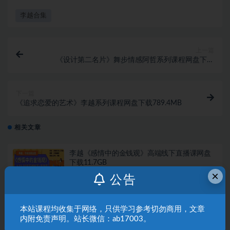
李越合集
上一篇
《设计第二名片》舞步情感阿哲系列课程网盘下载
3.7GB
下一篇
《追求恋爱的艺术》李越系列课程网盘下载789.4MB
相关文章
李越《感情中的金钱观》高端线下直播课网盘
下载11.7GB
×
李越系列
1 年前
99
19.9
公告
李越《如何提高情商》最新优化版
本站课程均收集于网络，只供学习参考切勿商用，文章
内附免责声明。站长微信：ab17003。
情商认知
2 年前
157
9.9