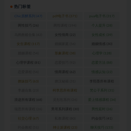
热门标签
Chic原醉系列
(47)
pdf电子书
(371)
pua电子书
(317)
两性技巧
(26)
两性课程
(194)
个人提升
(28)
乌鸦救赎合集
(42)
女性情商
(22)
女性成长
(39)
女生课程
(117)
婚姻家庭
(56)
婚姻情感
(30)
婚姻课程
(54)
形象课程
(38)
心理学
(128)
心理学课程
(81)
恋爱技巧
(92)
恋爱方法
(88)
恋爱课程
(54)
情商课程
(62)
情感认知
(22)
撩妹技巧
(63)
撩汉秘籍
(31)
李熙墨所有课程
(24)
李越合集
(23)
柯李思所有课程
梵公子系列
(31)
(31)
浪迹所有课程
(68)
灵彤彤系列
(26)
爱上情感课程
(34)
瑞恩所有课程
(26)
男哥系列课程
(30)
男性延时
(26)
社交心理
(67)
私教课程
(80)
约会技巧
(41)
约会教程
(51)
绅士派课程
(23)
聊天技巧
(155)