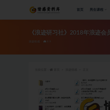
首页
男生课程
全部
《浪迹研习社》2018年浪迹会员
浪迹情感
9.9
当前位置：
首页
浪迹情感
正文