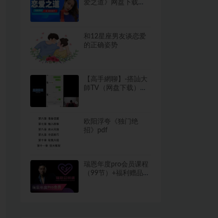
爱之道》网盘下载
356.8MB
和12星座男友谈恋爱
的正确姿势
【高手網聊】-搭訕大
師TV（网盘下载）
2GB
欧阳浮夸《独门绝
招》pdf
瑞恩年度pro会员课程
（99节）+福利赠品网
盘下载5.2GB