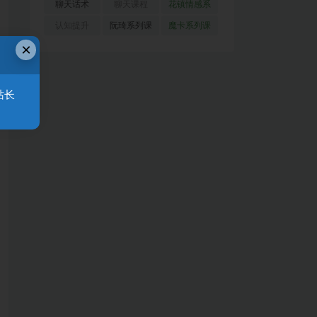
(51)
(23)
(155)
聊天话术
聊天课程
花镇情感系
(91)
(171)
列
(35)
认知提升
阮琦系列课
魔卡系列课
×
(33)
(22)
程
(30)
站长