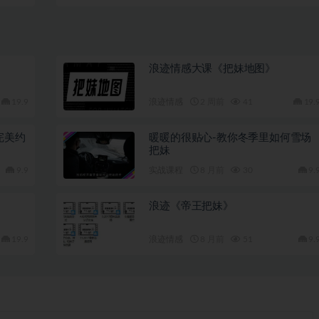
浪迹情感大课《把妹地图》
19.9
浪迹情感
2 周前
41
19.
完美约
暖暖的很贴心-教你冬季里如何雪场
把妹
9.9
实战课程
8 月前
30
9.
浪迹《帝王把妹》
19.9
浪迹情感
8 月前
51
9.