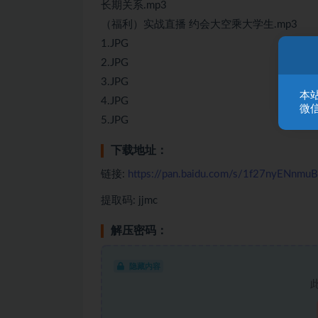
长期关系.mp3
（福利）实战直播 约会大空乘大学生.mp3
1.JPG
2.JPG
3.JPG
本
4.JPG
微信
5.JPG
下载地址：
链接:
https://pan.baidu.com/s/1f27nyENn
提取码: jjmc
解压密码：
隐藏内容