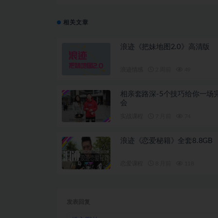
相关文章
浪迹《把妹地图2.0》高清版
浪迹情感
2 周前
49
相亲套路深-5个技巧给你一场
会
实战课程
7 月前
74
浪迹《恋爱秘籍》全套8.8GB
恋爱课程
8 月前
118
发表回复