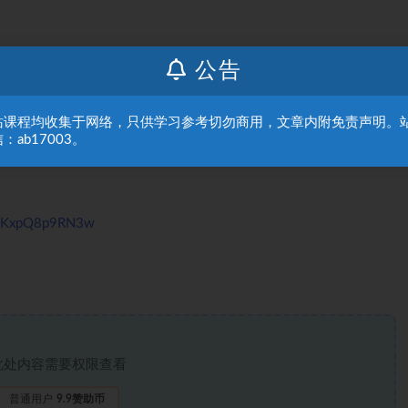
公告
站课程均收集于网络，只供学习参考切勿商用，文章内附免责声明。
：ab17003。
muBKxpQ8p9RN3w
此处内容需要权限查看
普通用户
9.9赞助币