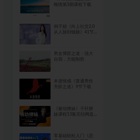
晚情第3期课程下载
例子姐《向上社交2.0
从人脉到钱脉》41节
视频下载8.3GB
男女博弈之道：强大
自我，方能制胜
本渡情感《普通男性
升阶之道》9节下载
《被动撩妹》子轩撩
妹课程13集完结网盘
下载524.2MB
零基础轻松入门《恋