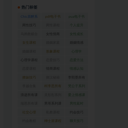
热门标签
Chic原醉系
pdf电子书
pua电子书
列
(47)
(370)
(317)
两性技巧
两性课程
个人提升
(26)
(194)
(27)
乌鸦救赎合
女性情商
女性成长
集
(42)
(22)
(39)
女生课程
婚姻家庭
婚姻情感
(117)
(56)
(30)
婚姻课程
形象课程
心理学
(54)
(38)
(128)
心理学课程
恋爱技巧
恋爱方法
(81)
(92)
(88)
恋爱课程
情商课程
情感认知
(54)
(62)
(22)
撩妹技巧
撩汉秘籍
李熙墨所有
(63)
(31)
课程
(24)
李越合集
柯李思所有
梵公子系列
(23)
课程
(31)
(31)
浪迹所有课
灵彤彤系列
爱上情感课
程
(68)
(26)
程
(34)
瑞恩所有课
男哥系列课
男性延时
程
(26)
程
(30)
(26)
社交心理
私教课程
约会技巧
(67)
(80)
(41)
约会教程
绅士派课程
聊天技巧