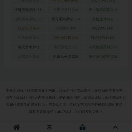
李越合集
(23)
柯李思所有课程
梵公子系列
(31)
(31)
浪迹所有课程
(68)
灵彤彤系列
(26)
爱上情感课程
(34)
瑞恩所有课程
(26)
男哥系列课程
(30)
男性延时
(26)
社交心理
(67)
私教课程
(80)
约会技巧
(41)
约会教程
(51)
绅士派课程
(23)
聊天技巧
(155)
聊天话术
(91)
聊天课程
(171)
花镇情感系列
(35)
认知提升
(34)
阮琦系列课
(22)
魔卡系列课程
(30)
本站大部分下载资源收集于网络，只做学习和交流使用，版权归原作者所有，
请在下载后24小时之内自觉删除，若作商业用途，请购买正版，由于未及时购
买和付费发生的侵权行为，与本站无关。本站发布的内容若侵犯到您的权益，
请联系客服微信：ab17003，我们将及时处理！