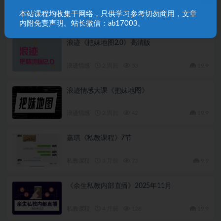
节
本站课程均收集于网络，只供学习参考切勿商用，文章
私教课程
6 天前
49
19.9
内附免责声明。站长微信：ab17003。
浪迹《把妹地图2.0》高清版
浪迹情感
2 周前
53
19.9
浪迹情感大课《把妹地图》
浪迹情感
2 周前
42
19.9
嘉琪《私教课程》7节
私教课程
3 月前
73
9.9
《余生私教内部直播》2025年11月
私教课程
4 月前
128
19.9