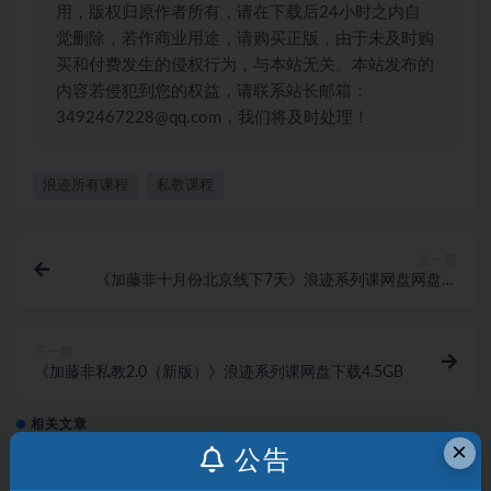
用，版权归原作者所有，请在下载后24小时之内自
觉删除，若作商业用途，请购买正版，由于未及时购
买和付费发生的侵权行为，与本站无关。本站发布的
内容若侵犯到您的权益，请联系站长邮箱：
3492467228@qq.com，我们将及时处理！
浪迹所有课程
私教课程
上一篇
《加藤非十月份北京线下7天》浪迹系列课网盘网盘下
载6.7GB
下一篇
《加藤非私教2.0（新版）》浪迹系列课网盘下载4.5GB
相关文章
×
公告
梵公子团队 《《2026 Game达人训练营》》10