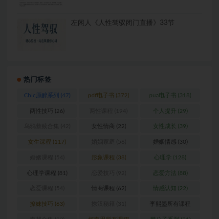
左闲人《人性驾驭闭门直播》33节
热门标签
Chic原醉系列
(47)
pdf电子书
(372)
pua电子书
(318)
两性技巧
(26)
两性课程
(194)
个人提升
(29)
乌鸦救赎合集
(42)
女性情商
(22)
女性成长
(39)
女生课程
(117)
婚姻家庭
(56)
婚姻情感
(30)
婚姻课程
(54)
形象课程
(38)
心理学
(128)
心理学课程
(81)
恋爱技巧
(92)
恋爱方法
(88)
恋爱课程
(54)
情商课程
(62)
情感认知
(22)
撩妹技巧
(63)
撩汉秘籍
(31)
李熙墨所有课程
(24)