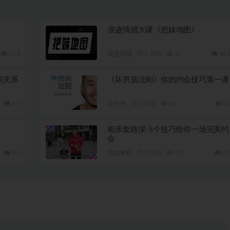
浪迹情感大课《把妹地图》
19.9
浪迹情感
2 周前
42
19.
到关系
《坏男孩法则》你的约会技巧第一课
9.9
电子书
2 月前
45
9.
相亲套路深-5个技巧给你一场完美约
会
9.9
实战课程
7 月前
75
9.