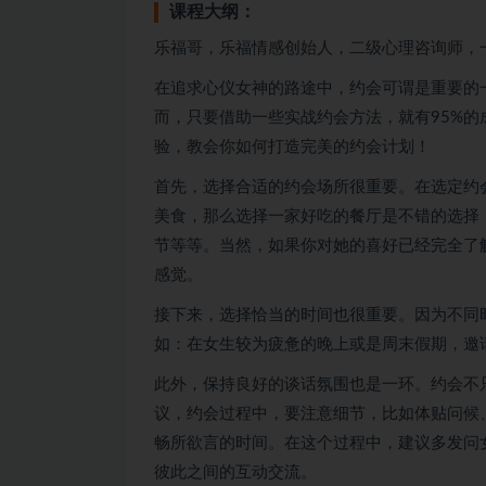
课程大纲：
乐福哥，乐福情感创始人，二级心理咨询师，
在追求心仪女神的路途中，约会可谓是重要的
而，只要借助一些实战约会方法，就有95%的
验，教会你如何打造完美的约会计划！
首先，选择合适的约会场所很重要。在选定约
美食，那么选择一家好吃的餐厅是不错的选择
节等等。当然，如果你对她的喜好已经完全了
感觉。
接下来，选择恰当的时间也很重要。因为不同
如：在女生较为疲惫的晚上或是周末假期，邀
此外，保持良好的谈话氛围也是一环。约会不
议，约会过程中，要注意细节，比如体贴问候
畅所欲言的时间。在这个过程中，建议多发问
彼此之间的互动交流。