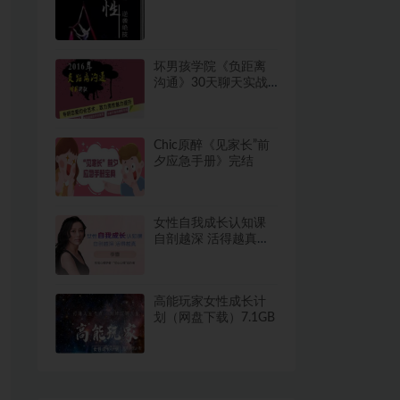
坏男孩学院《负距离
沟通》30天聊天实战
课
Chic原醉《见家长”前
夕应急手册》完结
女性自我成长认知课
自剖越深 活得越真
（完结）
高能玩家女性成长计
划（网盘下载）7.1GB