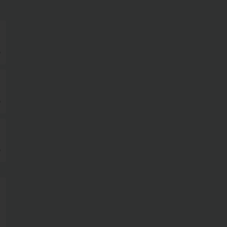
9
9
9