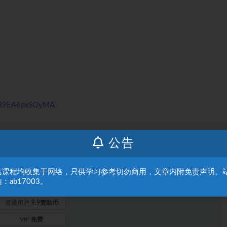
H9R9EA6pxSOyMA
公告
站课程均收集于网络，只供学习参考切勿商用，文章内附免责声明。
：ab17003。
此处内容需要权限查看
普通用户
9.9赞助币
VIP
免费