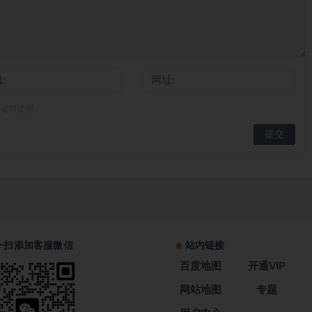
评论时使用。
一扫添加客服微信
站内链接
百度地图
开通VIP
网站地图
专题