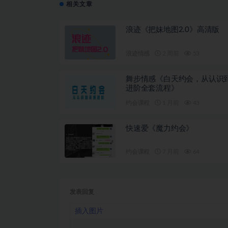
相关文章
浪迹《把妹地图2.0》高清版
浪迹情感
2 周前
53
舞步情感《白天约会，从认识
进阶全套流程》
约会课程
1 月前
43
快速爱《魔力约会》
约会课程
7 月前
64
发表回复
插入图片