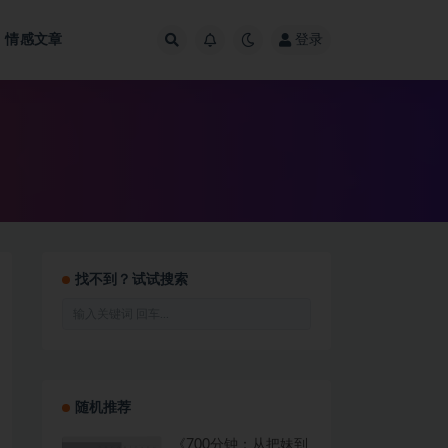
情感文章
登录
找不到？试试搜索
随机推荐
《700分钟：从把妹到