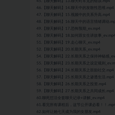
45.【聊天解码】13.聊天时常见的错误.mp4
46.【聊天解码】14.聊天中的发散性思维.mp4
47.【聊天解码】15.视频中的关系升高.mp4
48.【聊天解码】16.聊天中的语言情绪调动.mp
49.【聊天解码】17.恐怖预期_ev.mp4
50.【聊天解码】18.如何跟女生讲故事_ev.mp
51.【聊天解码】19.走心聊天_ev.mp4
52.【聊天解码】20.长期关系_ev.mp4
54.【聊天解码】22.长期关系之保持神秘感_ev.
55.【聊天解码】23.长期关系之设定规则_ev.m
56.【聊天解码】24.长期关系之鼓励社交.mp4
57.【聊天解码】25.长期关系之渗透生活.mp4
58.【聊天解码】26.长期关系之投资.mp4
59.【聊天解码】27.长期关系之共同成长.mp4
60.聊死怼活全套聊天记录+讲解_ev.mp4
61.看完所有课程后，这节公开课必看！！.mp
62.如何让她七天成为我的女朋友.mp4