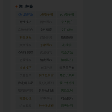
热门标签
Chic原醉系
pdf电子书
pua电子书
列
(47)
(371)
(317)
两性技巧
两性课程
个人提升
(26)
(194)
(28)
乌鸦救赎合
女性情商
女性成长
集
(42)
(22)
(39)
女生课程
婚姻家庭
婚姻情感
(117)
(56)
(30)
婚姻课程
形象课程
心理学
(54)
(38)
(128)
心理学课程
恋爱技巧
恋爱方法
(81)
(92)
(88)
恋爱课程
情商课程
情感认知
(54)
(62)
(22)
撩妹技巧
撩汉秘籍
李熙墨所有
(63)
(31)
课程
(24)
李越合集
柯李思所有
梵公子系列
(23)
课程
(31)
(31)
浪迹所有课
灵彤彤系列
爱上情感课
程
(68)
(26)
程
(34)
瑞恩所有课
男哥系列课
男性延时
程
(26)
程
(30)
(26)
社交心理
私教课程
约会技巧
(67)
(80)
(41)
约会教程
绅士派课程
聊天技巧