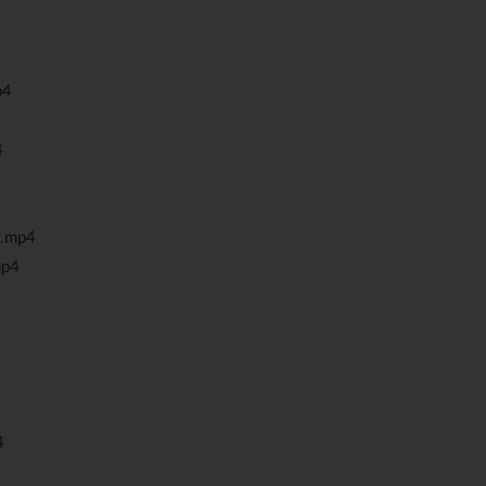
4
4
mp4
p4
4