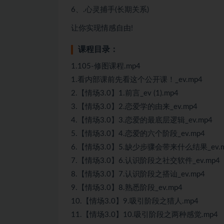
6、.心灵捕手(长期关系)
让你实现情感自由!
课程目录：
1.105-修图课程.mp4
1.看内部课前先看这个公开课！_ev.mp4
2.【情场3.0】1.前言_ev (1).mp4
3.【情场3.0】2.恋爱学的由来_ev.mp4
4.【情场3.0】3.恋爱的最底层逻辑_ev.mp4
5.【情场3.0】4.恋爱的六个阶段_ev.mp4
6.【情场3.0】5.缺少步骤会带来什么结果_ev.m
7.【情场3.0】6.认识阶段之社交软件_ev.mp4
8.【情场3.0】7.认识阶段之搭讪_ev.mp4
9.【情场3.0】8.熟悉阶段_ev.mp4
10.【情场3.0】9.吸引阶段之猎人.mp4
11.【情场3.0】10.吸引阶段之两种感觉.mp4