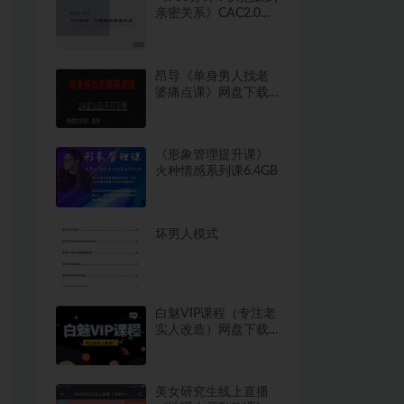
亲密关系》CAC2.0系
列课程网盘下载6.3GB
昂导《单身男人找老
婆痛点课》网盘下载
605MB
《形象管理提升课》
火种情感系列课6.4GB
坏男人模式
白魅VIP课程（专注老
实人改造）网盘下载
5.2GB
美女研究生线上直播