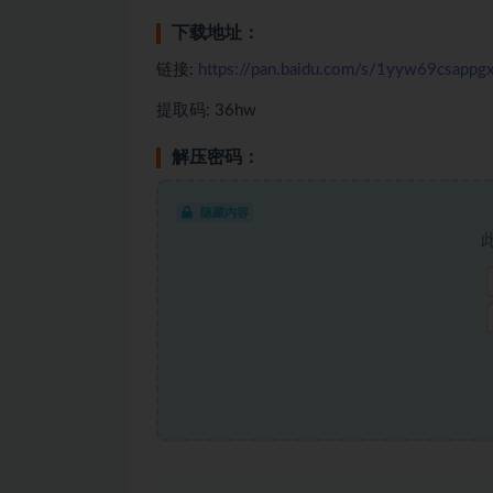
下载地址：
链接:
https://pan.baidu.com/s/1yyw69csapp
提取码: 36hw
解压密码：
隐藏内容