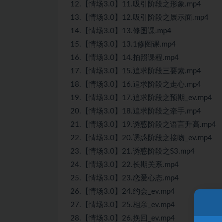
12.【情场3.0】11.吸引阶段之形象.mp4
13.【情场3.0】12.吸引阶段之展示面.mp4
14.【情场3.0】13.修图课.mp4
15.【情场3.0】13.1修图课.mp4
16.【情场3.0】14.拍照课程.mp4
17.【情场3.0】15.追求阶段三要素.mp4
18.【情场3.0】16.追求阶段之走心.mp4
19.【情场3.0】17.追求阶段之预期_ev.mp4
20.【情场3.0】18.追求阶段之牵手.mp4
21.【情场3.0】19.诱惑阶段之语言升高.mp4
22.【情场3.0】20.诱惑阶段之接吻_ev.mp4
23.【情场3.0】21.诱惑阶段之S3.mp4
24.【情场3.0】22.长期关系.mp4
25.【情场3.0】23.恋爱心态.mp4
26.【情场3.0】24.约会_ev.mp4
27.【情场3.0】25.相亲_ev.mp4
28.【情场3.0】26.挽回_ev.mp4