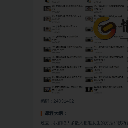
编码：24031402
课程大纲：
过去，我们绝大多数人把追女生的方法和技巧