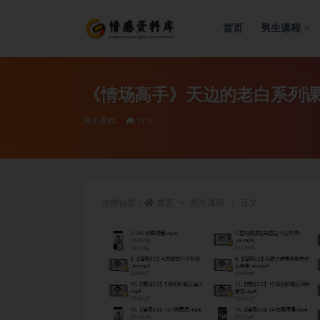
首页
男生课程
全部
《情场高手》天边的老白系列课网
男生课程
19.9
当前位置：
首页
男生课程
正文