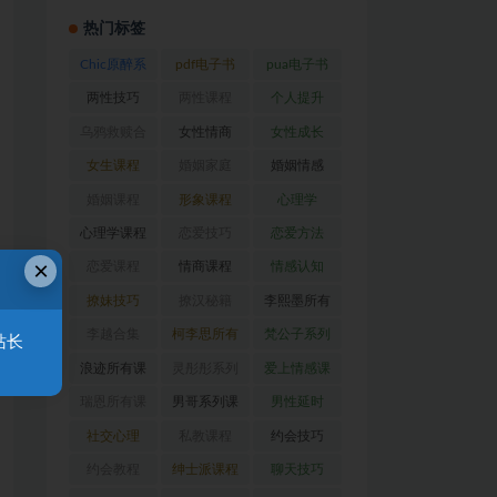
热门标签
Chic原醉系
pdf电子书
pua电子书
列
(47)
(370)
(317)
两性技巧
两性课程
个人提升
(26)
(194)
(27)
乌鸦救赎合
女性情商
女性成长
集
(42)
(22)
(39)
女生课程
婚姻家庭
婚姻情感
(117)
(56)
(30)
婚姻课程
形象课程
心理学
(54)
(38)
(128)
心理学课程
恋爱技巧
恋爱方法
×
(81)
(92)
(88)
恋爱课程
情商课程
情感认知
(54)
(62)
(22)
撩妹技巧
撩汉秘籍
李熙墨所有
(63)
(31)
课程
(24)
李越合集
柯李思所有
梵公子系列
站长
(23)
课程
(31)
(31)
浪迹所有课
灵彤彤系列
爱上情感课
程
(68)
(26)
程
(34)
瑞恩所有课
男哥系列课
男性延时
程
(26)
程
(30)
(26)
社交心理
私教课程
约会技巧
(67)
(80)
(41)
约会教程
绅士派课程
聊天技巧