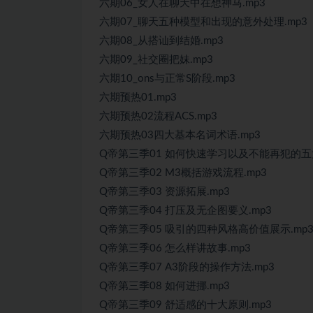
六期06_女人在聊天中在想神马.mp3
六期07_聊天五种模型和出现的意外处理.mp3
六期08_从搭讪到结婚.mp3
六期09_社交圈把妹.mp3
六期10_ons与正常S阶段.mp3
六期预热01.mp3
六期预热02流程ACS.mp3
六期预热03四大基本名词术语.mp3
Q帝第三季01 如何快速学习以及不能再犯的五大
Q帝第三季02 M3概括游戏流程.mp3
Q帝第三季03 资源拓展.mp3
Q帝第三季04 打压及无企图要义.mp3
Q帝第三季05 吸引的四种风格高价值展示.mp
Q帝第三季06 怎么样讲故事.mp3
Q帝第三季07 A3阶段的操作方法.mp3
Q帝第三季08 如何进挪.mp3
Q帝第三季09 舒适感的十大原则.mp3