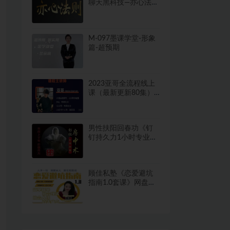
聊天黑科技—亦心法则
下载13.3GB
M-097墨课学堂-形象
篇-超预期
2023亚哥全流程线上
课（最新更新80集）
鸭哥系列课网盘下载
26.2GB
男性扶阳回春功《钉
钉持久力1小时专业训
练》网盘下载2GB
顾佳私塾《恋爱避坑
指南1.0套课》网盘下
载