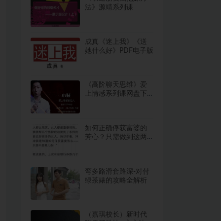
法》源靖系列课
成真《迷上我》《送
她什么好》PDF电子版
《高阶聊天思维》爱
上情感系列课网盘下
载6.6GB
如何正确俘获富婆的
芳心？只需做到这两
点！
弯多路滑套路深-对付
绿茶婊的攻略全解析
（嘉琪校长）新时代