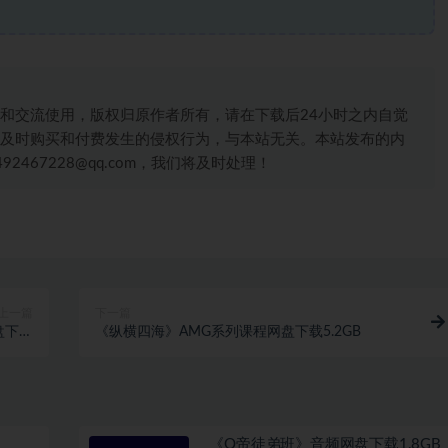
和交流使用，版权归原作者所有，请在下载后24小时之内自觉
及时购买和付费发生的侵权行为，与本站无关。本站发布的内
467228@qq.com，我们将及时处理！
上一篇
下一篇
盘下载
《纵横四海》AMG系列课程网盘下载5.2GB
5.5GB
《Q帝徒弟班》音频网盘下载1.8GB