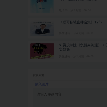
电子书
2 月前
56
《朕哥私域直播合集》12节
男生课程
4 周前
22
坏男孩学院《负距离沟通》30
实战课
男生课程
2 月前
68
发表回复
插入图片