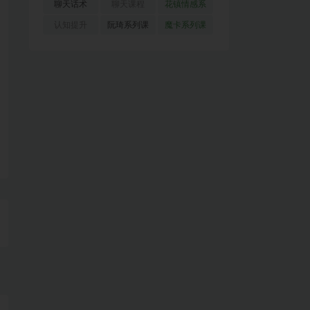
(51)
(23)
(155)
聊天话术
聊天课程
花镇情感系
(91)
(171)
列
(35)
认知提升
阮琦系列课
魔卡系列课
(33)
(22)
程
(30)