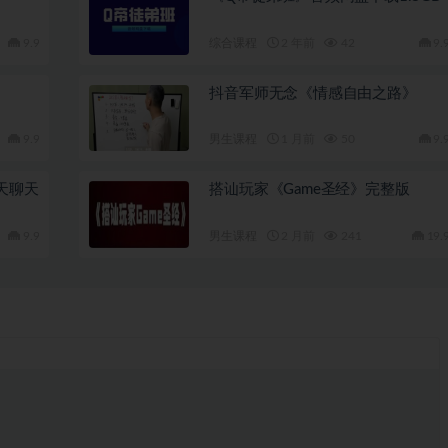
9.9
综合课程
2 年前
42
9.
抖音军师无念《情感自由之路》
9.9
男生课程
1 月前
50
9.
天聊天
搭讪玩家《Game圣经》完整版
9.9
男生课程
2 月前
241
19.