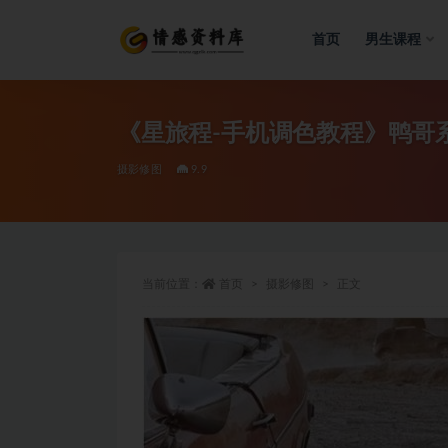
首页
男生课程
全部
《星旅程-手机调色教程》鸭哥系
摄影修图
9.9
当前位置：
首页
摄影修图
正文