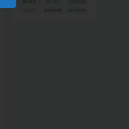
(51)
(23)
(155)
聊天话术
聊天课程
花镇情感系
(91)
(171)
列
(35)
认知提升
阮琦系列课
魔卡系列课
(33)
(22)
程
(30)