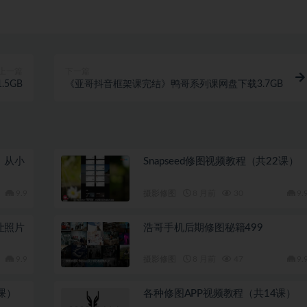
上一篇
下一篇
5GB
《亚哥抖音框架课完结》鸭哥系列课网盘下载3.7GB
》从小
Snapseed修图视频教程（共22课）
9.9
摄影修图
8 月前
30
9.
，让照片
浩哥手机后期修图秘籍499
9.9
摄影修图
8 月前
47
9.
课）
各种修图APP视频教程（共14课）