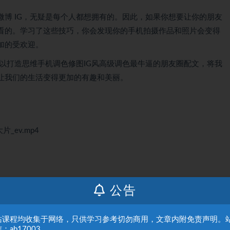
博 IG，无疑是每个人都想拥有的。因此，如果你想要让你的朋友
看的。学习了这些技巧，你会发现你的手机拍摄作品和照片会变得
加的受欢迎。
以打造思维手机调色修图IG风高级调色最牛逼的朋友圈配文，将我
让我们的生活变得更加的有趣和美丽。
_ev.mp4
公告
0_DxxO0Zly05Q
站课程均收集于网络，只供学习参考切勿商用，文章内附免责声明。
：ab17003。