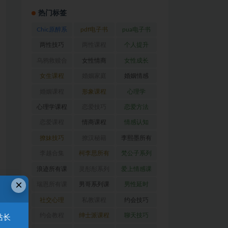
热门标签
Chic原醉系
pdf电子书
pua电子书
列
(47)
(369)
(316)
两性技巧
两性课程
个人提升
(26)
(194)
(27)
乌鸦救赎合
女性情商
女性成长
集
(42)
(22)
(39)
女生课程
婚姻家庭
婚姻情感
(117)
(56)
(30)
婚姻课程
形象课程
心理学
(54)
(38)
(128)
心理学课程
恋爱技巧
恋爱方法
(81)
(92)
(88)
恋爱课程
情商课程
情感认知
(54)
(62)
(22)
撩妹技巧
撩汉秘籍
李熙墨所有
(63)
(31)
课程
(24)
李越合集
柯李思所有
梵公子系列
(23)
课程
(31)
(31)
浪迹所有课
灵彤彤系列
爱上情感课
×
程
(68)
(26)
程
(34)
瑞恩所有课
男哥系列课
男性延时
程
(26)
程
(30)
(26)
社交心理
私教课程
约会技巧
(67)
(80)
(41)
约会教程
绅士派课程
聊天技巧
站长