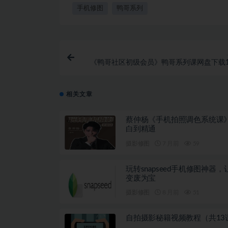
手机修图
鸭哥系列
《鸭哥社区初级会员》鸭哥系列课网盘下载1.
相关文章
蔡仲杨《手机拍照调色系统课
白到精通
摄影修图
7 月前
59
玩转snapseed手机修图神器
变废为宝
摄影修图
8 月前
51
自拍摄影秘籍视频教程（共13