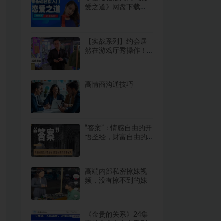
爱之道》网盘下载
356.8MB
【实战系列】约会居
然在游戏厅秀操作！
还能这样泡妞，这二
十多年白活了！
高情商沟通技巧
“答案”：情感自由的开
悟圣经，财富自由的
成事宝典2.9GB
高端内部私密撩妹视
频，没有撩不到的妹
《金贵的关系》24集