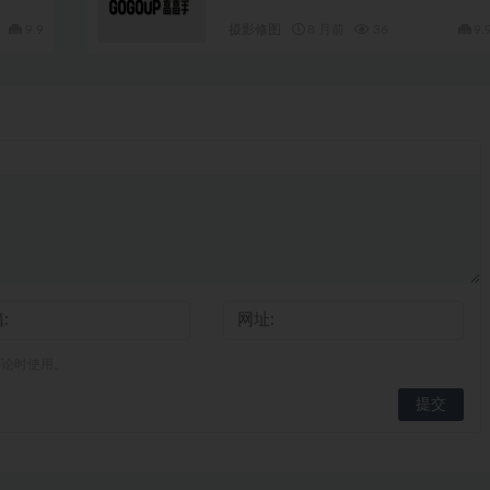
9.9
摄影修图
8 月前
36
9.
评论时使用。