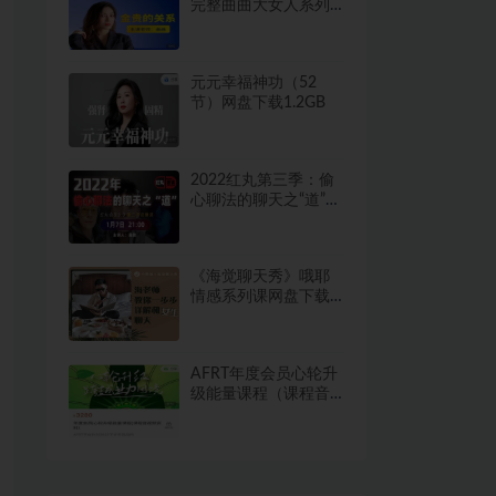
完整曲曲大女人系列
下载9.5GB
元元幸福神功（52
节）网盘下载1.2GB
2022红丸第三季：偷
心聊法的聊天之“道”网
盘下载7.5GB
《海觉聊天秀》哦耶
情感系列课网盘下载
10.2GB
AFRT年度会员心轮升
级能量课程（课程音
视频资料）网盘下载
10.9GB