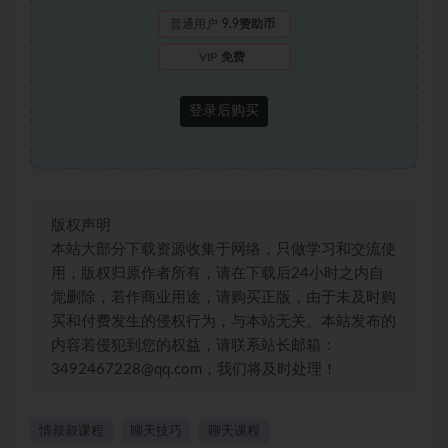
普通用户
9.9赞助币
VIP
免费
登录后购买
版权声明
本站大部分下载资源收集于网络，只做学习和交流使
用，版权归原作者所有，请在下载后24小时之内自
觉删除，若作商业用途，请购买正版，由于未及时购
买和付费发生的侵权行为，与本站无关。本站发布的
内容若侵犯到您的权益，请联系站长邮箱：
3492467228@qq.com，我们将及时处理！
情叔叔课程
聊天技巧
聊天课程