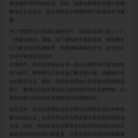
重情感共鸣和情绪交流。因此，如果你想要在恋爱中更顺
畅地与女生交往，那么调动女生情绪的技巧就显得尤为重
要。
为了帮助男生们掌握这样的技巧，情叔叔老师打造了一门
《情绪流聊天》课程。这门课程的主要目标是，帮助男生
们了解女生的情感世界，掌握情绪调动的方法，在与女生
交往中更加灵活自如。
在课程中，情叔叔老师会分享一系列心理学和沟通学的理
论与技巧，帮助男生们更好地了解女性心理，理解她们表
达的真实含义。例如，情叔叔老师会介绍有效的情绪感染
技巧，教男生们如何通过自己的情绪影响女生的情绪，以
及如何通过自我引导来调整自己的情绪状态。
除此之外，情叔叔老师还会引导男生们用语言和行为来温
暖女生的心灵，从而引导女生与男生建立更深层次的情感
交流。比如，情叔叔老师会教男生们如何用情感化的语言
来表达对女生的关心和爱意，让女生因此而感觉到被尊重