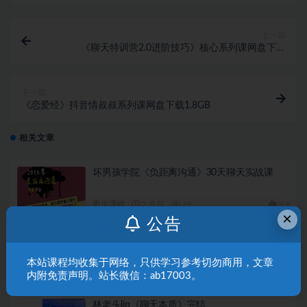
上一篇
《聊天特训营2.0进阶技巧》核心系列课网盘下载
504.1MB
下一篇
《恋爱经》抖音情叔叔系列课网盘下载1.8GB
相关文章
坏男孩学院《负距离沟通》30天聊天实战课
男生课程
2 月前
69
9.9
×
公告
阮琦《微信趣聊班》
本站课程均收集于网络，只供学习参考切勿商用，文章
聊天课程
2 月前
60
9.9
内附免责声明。站长微信：ab17003。
林老头lin《聊天本质》完结