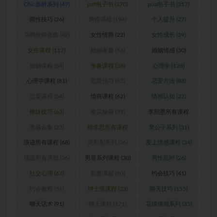
Chic原醉系列
(47)
pdf电子书
(370)
pua电子书
(317)
两性技巧
(26)
两性课程
(194)
个人提升
(27)
乌鸦救赎合集
(42)
女性情商
(22)
女性成长
(39)
女生课程
(117)
婚姻家庭
(56)
婚姻情感
(30)
婚姻课程
(54)
形象课程
(38)
心理学
(128)
心理学课程
(81)
恋爱技巧
(92)
恋爱方法
(88)
恋爱课程
(54)
情商课程
(62)
情感认知
(22)
撩妹技巧
(63)
撩汉秘籍
(31)
李熙墨所有课程
(24)
李越合集
(23)
柯李思所有课程
梵公子系列
(31)
(31)
浪迹所有课程
(68)
灵彤彤系列
(26)
爱上情感课程
(34)
瑞恩所有课程
(26)
男哥系列课程
(30)
男性延时
(26)
社交心理
(67)
私教课程
(80)
约会技巧
(41)
约会教程
(51)
绅士派课程
(23)
聊天技巧
(155)
聊天话术
(91)
聊天课程
(171)
花镇情感系列
(35)