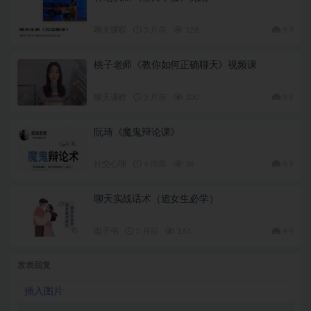
聊天课程
5 月前
128
9.9
桃子老师《教你如何正确聊天》视频课
聊天课程
5 月前
100
9.9
阮琦《魔鬼辩论课》
社交心理
4 周前
36
9.9
聊天实战话术（追女生必学）
电子书
5 月前
164
9.9
发表回复
插入图片