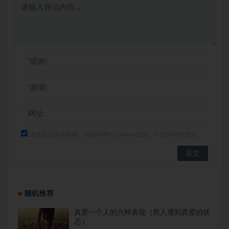
浏览器会保存昵称、邮箱和网站cookies信息，下次评论时使用。
随机推荐
真爱一个人的六种表现（男人遇到真爱的状
态）