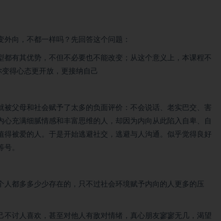
变外向，不都一样吗？先回答这个问题：
型都有其优势，不但不必要也不能改变；从这个意义上，本课程不
你变得心态更开放，更接纳自己
就被父母和社会赋予了太多的负面评价：不会说话、老实巴交、害
内心充满细腻情感和丰富思维的人，却因为内向从此陷入自卑、自
值得被爱的人。于是开始逃避社交，逃避与人沟通。似乎觉得良好
等号。
个人都多多少少存在的，只不过社会环境赋予内向的人更多的压
己不讨人喜欢，甚至对他人有敌对情绪，真心朋友寥寥无几，渴望