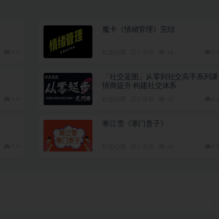
魔卡《情绪管理》完结
9.9
社交心理
2 月前
16
9.
「社交蓝图」从零到社交高手系列课
情商提升 构建社交体系
9.9
社交心理
3 月前
52
9.
寒江雪《寒门贵子》
9.9
社交心理
1 月前
24
9.