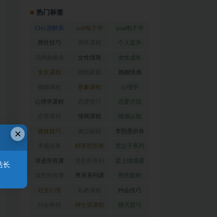
热门标签
Chic原醉系
pdf电子书
pua电子书
列
(47)
(370)
(317)
两性技巧
两性课程
个人提升
(26)
(194)
(27)
乌鸦救赎合
女性情商
女性成长
集
(42)
(22)
(39)
女生课程
婚姻家庭
婚姻情感
(117)
(56)
(30)
婚姻课程
形象课程
心理学
(54)
(38)
(128)
心理学课程
恋爱技巧
恋爱方法
(81)
(92)
(88)
恋爱课程
情商课程
情感认知
(54)
(62)
(22)
×
撩妹技巧
撩汉秘籍
李熙墨所有
(63)
(31)
课程
(24)
李越合集
柯李思所有
梵公子系列
(23)
课程
(31)
(31)
浪迹所有课
灵彤彤系列
爱上情感课
站长
程
(68)
(26)
程
(34)
瑞恩所有课
男哥系列课
男性延时
程
(26)
程
(30)
(26)
社交心理
私教课程
约会技巧
(67)
(80)
(41)
约会教程
绅士派课程
聊天技巧