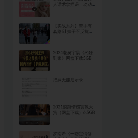
人话术拿捏课，动动
嘴占据爱情高位
【实战系列】牵手有
套路!让妹子不反抗的9
个牵手技巧
2024老吴宇晨《约妹
到家》网盘下载5GB
把妹无能启示录
2021浪跡情感實戰大
賞（网盘下载）6.5GB
罗南希《一吻定情修