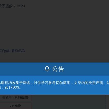
矛盾的？.MP3
fvCQmU-fU36VA
公告
站课程均收集于网络，只供学习参考切勿商用，文章内附免责声明。
：ab17003。
此处内容需要权限查看
普通用户
9.9赞助币
VIP
免费