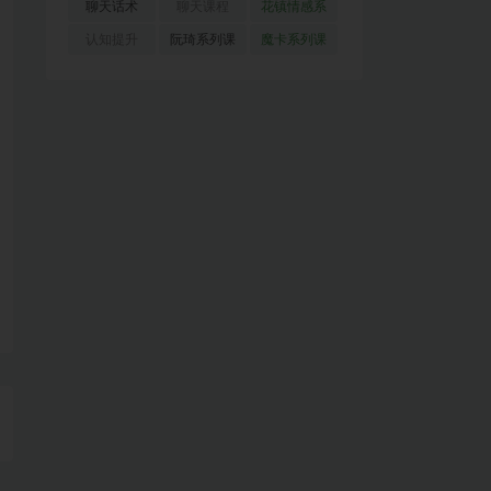
(51)
(23)
(155)
聊天话术
聊天课程
花镇情感系
(91)
(171)
列
(35)
认知提升
阮琦系列课
魔卡系列课
(33)
(22)
程
(30)