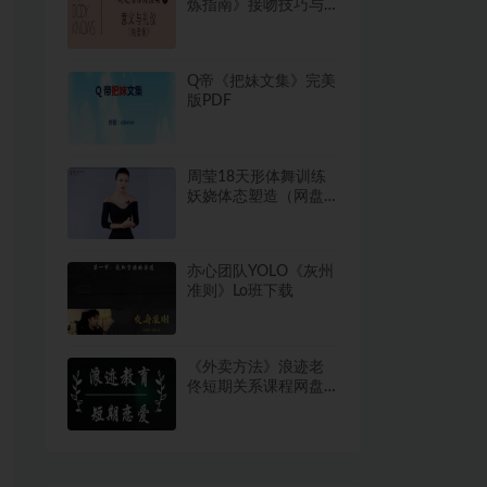
炼指南》接吻技巧与
方法
Q帝《把妹文集》完美
版PDF
周莹18天形体舞训练
妖娆体态塑造（网盘
下载）3.9GB
亦心团队YOLO《灰州
准则》Lo班下载
《外卖方法》浪迹老
佟短期关系课程网盘
下载3.2GB