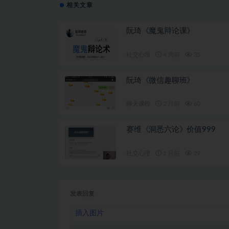
相关文章
阮琦《魔鬼辩论课》
社交心理
4 周前
35
阮琦《微信趣聊班》
聊天课程
2 月前
60
赛维《洞悉六论》价值999
社交心理
1 月前
29
发表回复
插入图片