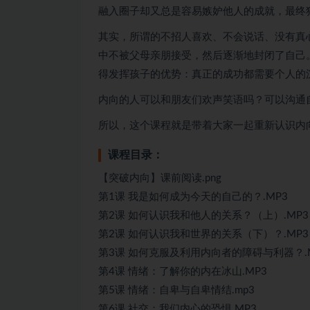
融入圈子却又总是容易嫉妒他人的成就，最终
其实，所谓的不招人喜欢、不会说话、没有真
中不被父母亲朋接受，然后逐渐地封闭了自己
得发挥孩子的优势：真正的成功都需要个人的
内向的人可以和朋友们欢声笑语吗？可以沟通
所以，这个课程就是带着大家一起重新认识内
课程目录：
【突破内向】课前阅读.png
第1课 我是如何成为今天的自己的？.MP3
第2课 如何认识我和他人的关系？（上）.MP3
第2课 如何认识我和世界的关系（下）？.MP3
第3课 如何克服及利用内向者的障碍与利器？.
第4课 情绪：了解你的内在冰山.MP3
第5课 情绪：自卑与自卑情结.mp3
第6课 社交：我们内心的恐惧.MP3