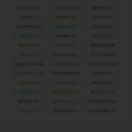
女生课程
(117)
婚姻家庭
(56)
婚姻情感
(30)
婚姻课程
(54)
形象课程
(38)
心理学
(128)
心理学课程
(81)
恋爱技巧
(92)
恋爱方法
(88)
恋爱课程
(54)
情商课程
(62)
情感认知
(22)
撩妹技巧
(63)
撩汉秘籍
(31)
李熙墨所有课程
(24)
李越合集
(23)
柯李思所有课程
梵公子系列
(31)
(31)
浪迹所有课程
(68)
灵彤彤系列
(26)
爱上情感课程
(34)
瑞恩所有课程
(26)
男哥系列课程
(30)
男性延时
(26)
社交心理
(67)
私教课程
(80)
约会技巧
(41)
约会教程
(51)
绅士派课程
(23)
聊天技巧
(155)
聊天话术
(91)
聊天课程
(171)
花镇情感系列
(35)
认知提升
(33)
阮琦系列课
(22)
魔卡系列课程
(30)