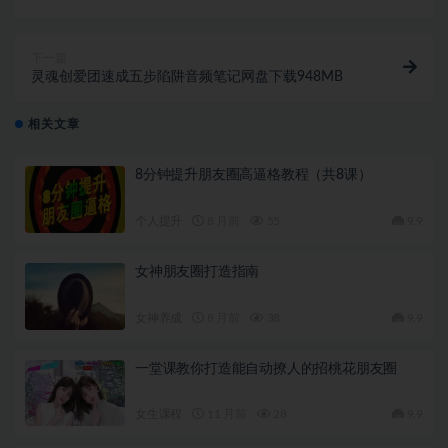
下一篇
灵魂创爱团速成五步陷阱音频笔记网盘下载948MB
相关文章
8分钟提升朋友圈高逼格教程（共8课）
个人提升
8 月前
55
9.9
女神朋友圈打造指南
女神养成
8 月前
38
9.9
一堂课教你打造能自动撩人的招桃花朋友圈
女生课程
11 月前
28
9.9