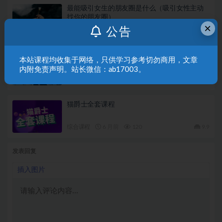
最能吸引女生的朋友圈是什么（吸引女性主动
找你的朋友圈）
×
公告
情感文章
3 年前
23
【公瑾】7套合集
本站课程均收集于网络，只供学习参考切勿商用，文章
内附免责声明。站长微信：ab17003。
综合课程
4 月前
60
9.9
猫爵士全套课程
综合课程
6 月前
120
9.9
发表回复
插入图片