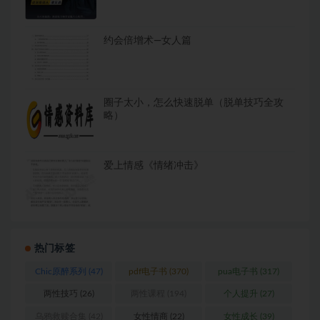
约会倍增术—女人篇
圈子太小，怎么快速脱单（脱单技巧全攻
略）
爱上情感《情绪冲击》
热门标签
Chic原醉系列
(47)
pdf电子书
(370)
pua电子书
(317)
两性技巧
(26)
两性课程
(194)
个人提升
(27)
乌鸦救赎合集
(42)
女性情商
(22)
女性成长
(39)