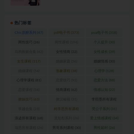
热门标签
Chic原醉系列
(47)
pdf电子书
(373)
pua电子书
(318)
两性技巧
(26)
两性课程
(194)
个人提升
(30)
乌鸦救赎合集
(42)
女性情商
(22)
女性成长
(39)
女生课程
(117)
婚姻家庭
(56)
婚姻情感
(30)
婚姻课程
(54)
形象课程
(38)
心理学
(128)
心理学课程
(81)
恋爱技巧
(92)
恋爱方法
(88)
恋爱课程
(54)
情商课程
(62)
情感认知
(22)
撩妹技巧
(63)
撩汉秘籍
(31)
李熙墨所有课程
(24)
李越合集
(23)
柯李思所有课程
梵公子系列
(31)
(31)
浪迹所有课程
(68)
灵彤彤系列
(26)
爱上情感课程
(34)
瑞恩所有课程
(26)
男哥系列课程
(30)
男性延时
(26)