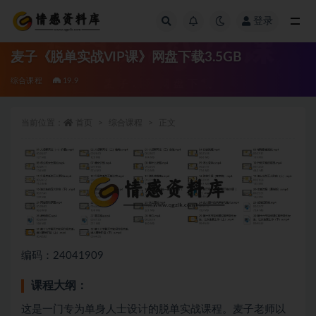
登录
全部
麦子《脱单实战VIP课》网盘下载3.5GB
综合课程
19.9
当前位置：
首页
综合课程
正文
编码：24041909
课程大纲：
这是一门专为单身人士设计的脱单实战课程。麦子老师以