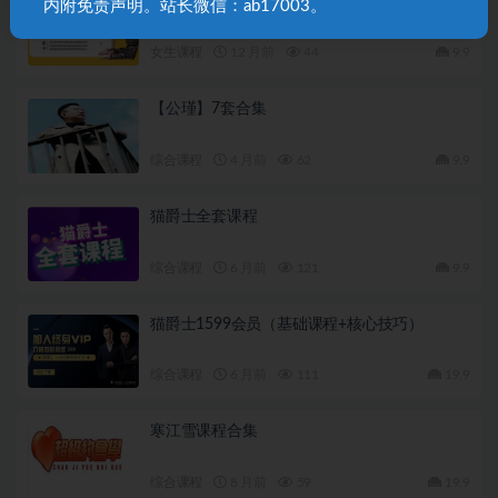
《女性私密保养瑜伽》麦子系列课完结
内附免责声明。站长微信：ab17003。
女生课程
12 月前
44
9.9
【公瑾】7套合集
综合课程
4 月前
62
9.9
猫爵士全套课程
综合课程
6 月前
121
9.9
猫爵士1599会员（基础课程+核心技巧）
综合课程
6 月前
111
19.9
寒江雪课程合集
综合课程
8 月前
59
19.9