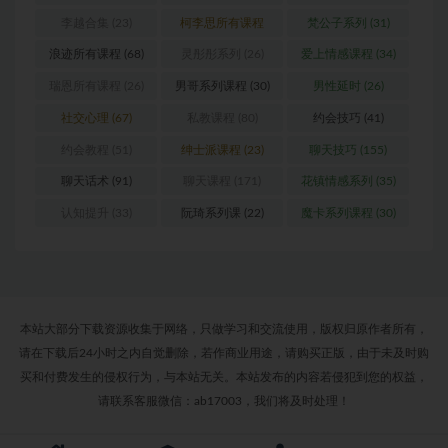
(24)
李越合集
(23)
柯李思所有课程
梵公子系列
(31)
(31)
浪迹所有课程
(68)
灵彤彤系列
(26)
爱上情感课程
(34)
瑞恩所有课程
(26)
男哥系列课程
(30)
男性延时
(26)
社交心理
(67)
私教课程
(80)
约会技巧
(41)
约会教程
(51)
绅士派课程
(23)
聊天技巧
(155)
聊天话术
(91)
聊天课程
(171)
花镇情感系列
(35)
认知提升
(33)
阮琦系列课
(22)
魔卡系列课程
(30)
本站大部分下载资源收集于网络，只做学习和交流使用，版权归原作者所有，
请在下载后24小时之内自觉删除，若作商业用途，请购买正版，由于未及时购
买和付费发生的侵权行为，与本站无关。本站发布的内容若侵犯到您的权益，
请联系客服微信：ab17003，我们将及时处理！