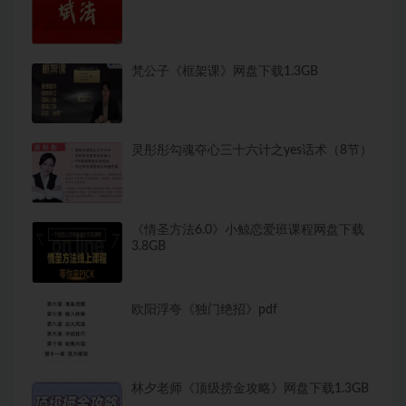
梵公子《框架课》网盘下载1.3GB
灵彤彤勾魂夺心三十六计之yes话术（8节）
《情圣方法6.0》小鲸恋爱班课程网盘下载
3.8GB
欧阳浮夸《独门绝招》pdf
林夕老师《顶级捞金攻略》网盘下载1.3GB