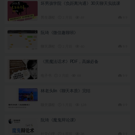
坏男孩学院《负距离沟通》30天聊天实战课
男生课程
2 月前
69
9.9
阮琦《微信趣聊班》
聊天课程
2 月前
60
9.9
《黑魔法话术》PDF，高嫁必备
电子书
3 月前
48
9.9
林老头lin《聊天本质》完结
聊天课程
5 月前
128
9.9
阮琦《魔鬼辩论课》
社交心理
4 周前
36
9.9