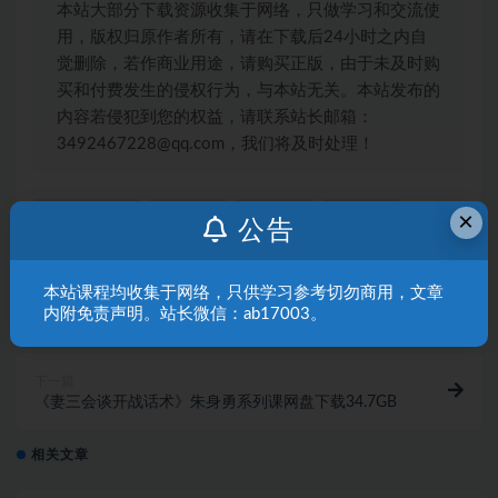
本站大部分下载资源收集于网络，只做学习和交流使
用，版权归原作者所有，请在下载后24小时之内自
觉删除，若作商业用途，请购买正版，由于未及时购
买和付费发生的侵权行为，与本站无关。本站发布的
内容若侵犯到您的权益，请联系站长邮箱：
3492467228@qq.com，我们将及时处理！
爱上情感课程
聊天技巧
聊天话术
聊天课程
×
公告
上一篇
本站课程均收集于网络，只供学习参考切勿商用，文章
《魅力内核》爱上情感系列课网盘下载752.8MB
内附免责声明。站长微信：ab17003。
下一篇
《妻三会谈开战话术》朱身勇系列课网盘下载34.7GB
相关文章