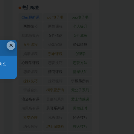
热门标签
Chic原醉系
pdf电子书
pua电子书
列
(47)
(369)
(316)
两性技巧
两性课程
个人提升
(26)
(194)
(27)
乌鸦救赎合
女性情商
女性成长
×
集
(42)
(22)
(39)
女生课程
婚姻家庭
婚姻情感
(117)
(56)
(30)
婚姻课程
形象课程
心理学
(54)
(38)
(128)
心理学课程
恋爱技巧
恋爱方法
站长
(81)
(92)
(88)
恋爱课程
情商课程
情感认知
(54)
(62)
(22)
撩妹技巧
撩汉秘籍
李熙墨所有
(63)
(31)
课程
(24)
李越合集
柯李思所有
梵公子系列
(23)
课程
(31)
(31)
浪迹所有课
灵彤彤系列
爱上情感课
程
(68)
(26)
程
(34)
瑞恩所有课
男哥系列课
男性延时
程
(26)
程
(30)
(26)
社交心理
私教课程
约会技巧
(67)
(80)
(41)
约会教程
绅士派课程
聊天技巧