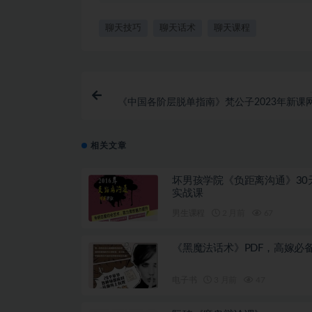
聊天技巧
聊天话术
聊天课程
《中国各阶层脱单指南》梵公子2023年新课
载19
相关文章
坏男孩学院《负距离沟通》30
实战课
男生课程
2 月前
67
《黑魔法话术》PDF，高嫁必
电子书
3 月前
47