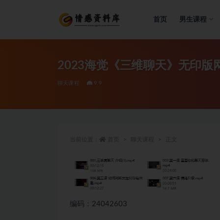
首页
男生课程
全部
2023海觉《三维聊天》无印版网
聊天课程
9.9
当前位置：
首页
聊天课程
正文
编码：24042603