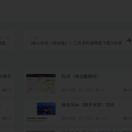
上一篇
下一篇
网盘下
《核心自信（综合版）》二月系列课网盘下载3.8GB
.9GB
天聊天
阮琦《微信趣聊班》
9.9
聊天课程
2 月前
60
9.
备
林老头lin《聊天本质》完结
9.9
聊天课程
5 月前
128
9.