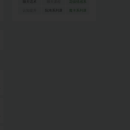
(51)
(23)
(155)
聊天话术
聊天课程
花镇情感系
(91)
(171)
列
(35)
认知提升
阮琦系列课
魔卡系列课
(33)
(22)
程
(30)
9
9