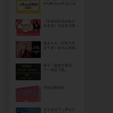
X与爱touch私密心法
《幸福花园美好极乐
蜕变营》马丽系列课
（价值2980）
墨多先生《亲密关系
必学课》如何让婚姻
更幸福
鱼哥《速撩宝典20
节》网盘下载
961.5MB
情场清醒指南
追女生技巧（男生讨