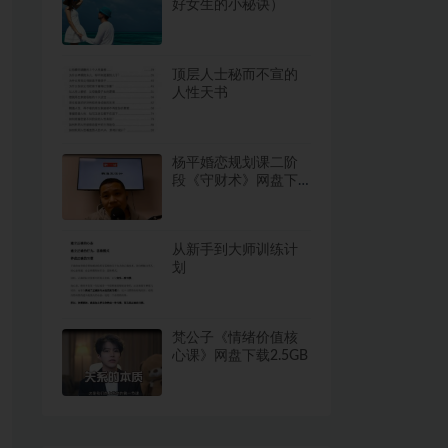
好女生的小秘诀）
顶层人士秘而不宣的
人性天书
杨平婚恋规划课二阶
段《守财术》网盘下
载16.7GB
从新手到大师训练计
划
梵公子《情绪价值核
心课》网盘下载2.5GB