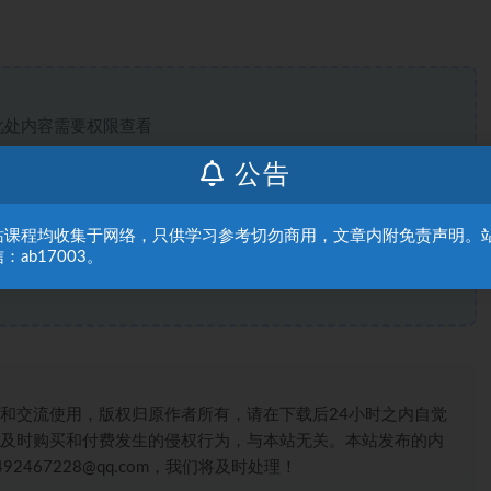
此处内容需要权限查看
普通用户
9.9赞助币
公告
VIP
免费
站课程均收集于网络，只供学习参考切勿商用，文章内附免责声明。
：ab17003。
登录后购买
和交流使用，版权归原作者所有，请在下载后24小时之内自觉
及时购买和付费发生的侵权行为，与本站无关。本站发布的内
467228@qq.com，我们将及时处理！