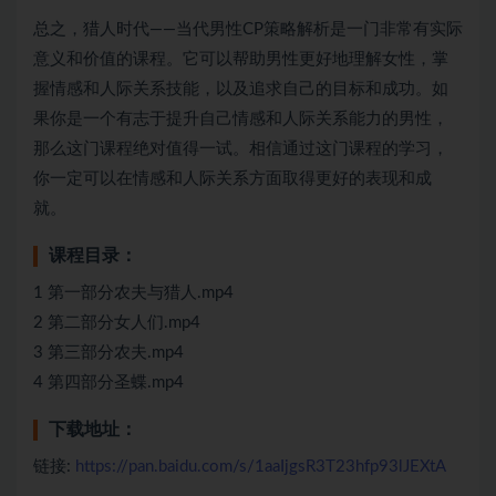
总之，猎人时代——当代男性CP策略解析是一门非常有实际
意义和价值的课程。它可以帮助男性更好地理解女性，掌
握情感和人际关系技能，以及追求自己的目标和成功。如
果你是一个有志于提升自己情感和人际关系能力的男性，
那么这门课程绝对值得一试。相信通过这门课程的学习，
你一定可以在情感和人际关系方面取得更好的表现和成
就。
课程目录：
1 第一部分农夫与猎人.mp4
2 第二部分女人们.mp4
3 第三部分农夫.mp4
4 第四部分圣蝶.mp4
下载地址：
链接:
https://pan.baidu.com/s/1aaIjgsR3T23hfp93lJEXtA