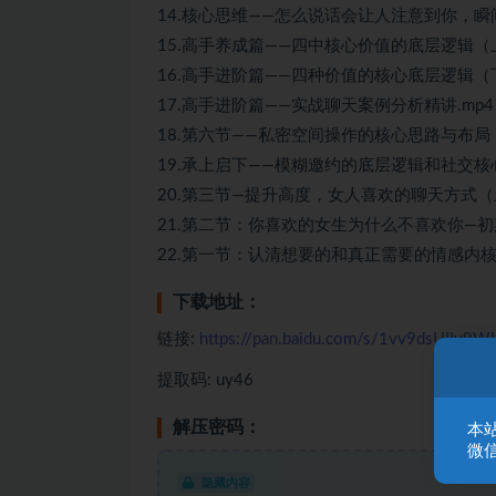
14.核心思维——怎么说话会让人注意到你，瞬间
15.高手养成篇——四中核心价值的底层逻辑（上
16.高手进阶篇——四种价值的核心底层逻辑（下
17.高手进阶篇——实战聊天案例分析精讲.mp4
18.第六节——私密空间操作的核心思路与布局
19.承上启下——模糊邀约的底层逻辑和社交核心
20.第三节—提升高度，女人喜欢的聊天方式（上
21.第二节：你喜欢的女生为什么不喜欢你—初
22.第一节：认清想要的和真正需要的情感内核
下载地址：
链接:
https://pan.baidu.com/s/1vv9dsUIIy9W
提取码: uy46
解压密码：
本
微信
隐藏内容