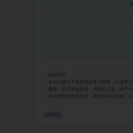
版权声明
本站大部分下载资源收集于网络，只做学习
删除，若作商业用途，请购买正版，由于未
容若侵犯到您的权益，请联系站长邮箱：3492
嘉琪校长