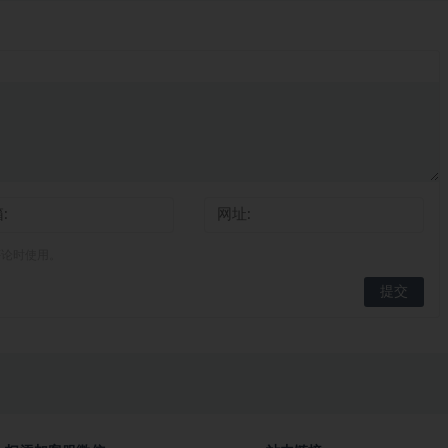
评论时使用。