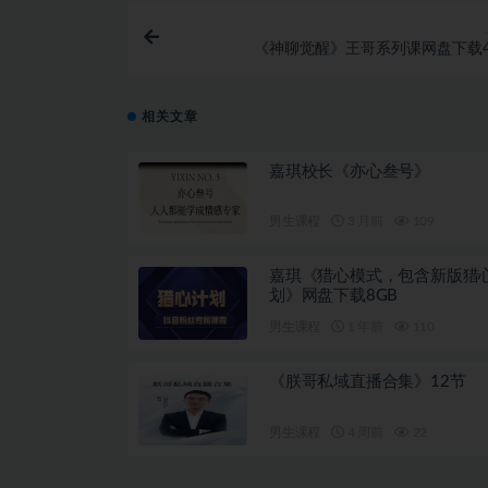
《神聊觉醒》王哥系列课网盘下载4.
相关文章
嘉琪校长《亦心叁号》
男生课程
3 月前
109
嘉琪《猎心模式，包含新版猎
划》网盘下载8GB
男生课程
1 年前
110
《朕哥私域直播合集》12节
男生课程
4 周前
22