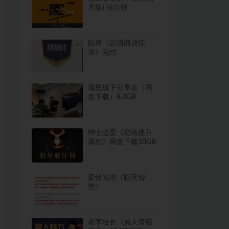
天版) 综合版
阮琦《高情商训练
营》完结
瑞恩线下分享会（网
盘下载）8.3GB
绅士恋爱《恋商提升
课程》网盘下载10GB
爱情光谱《聊天智
慧》
老李校长《男人情感