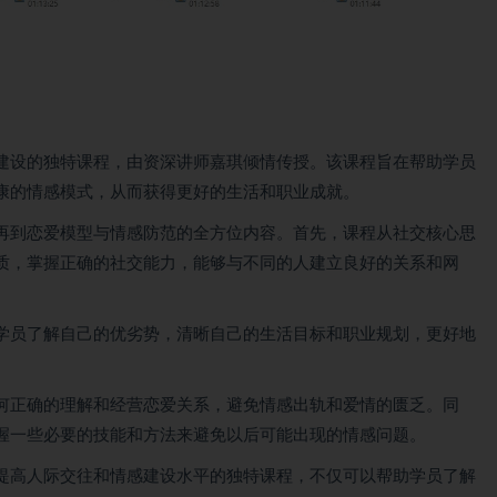
建设的独特课程，由资深讲师嘉琪倾情传授。该课程旨在帮助学员
康的情感模式，从而获得更好的生活和职业成就。
再到恋爱模型与情感防范的全方位内容。首先，课程从社交核心思
质，掌握正确的社交能力，能够与不同的人建立良好的关系和网
学员了解自己的优劣势，清晰自己的生活目标和职业规划，更好地
何正确的理解和经营恋爱关系，避免情感出轨和爱情的匮乏。同
握一些必要的技能和方法来避免以后可能出现的情感问题。
提高人际交往和情感建设水平的独特课程，不仅可以帮助学员了解