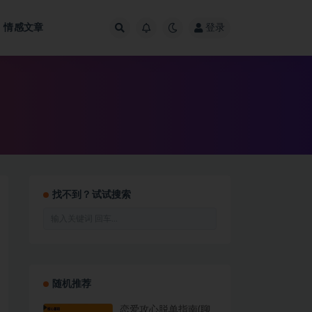
情感文章
登录
找不到？试试搜索
随机推荐
恋爱攻心脱单指南(聊