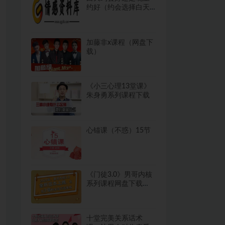
约好（约会选择白天
还是晚上）
加藤非x课程（网盘下
载）
《小三心理13堂课》
朱身勇系列课程下载
心锚课（不惑）15节
《门徒3.0》男哥内核
系列课程网盘下载
3.9GB
十堂完美关系话术