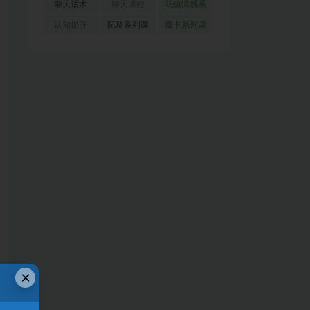
(51)
(23)
(155)
聊天话术
聊天课程
花镇情感系
(91)
(171)
列
(35)
认知提升
阮琦系列课
魔卡系列课
(33)
(22)
程
(30)
×