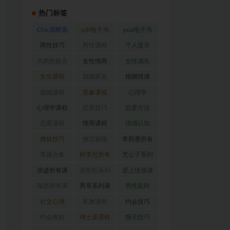
热门标签
Chic原醉系
pdf电子书
pua电子书
列
(47)
(369)
(316)
两性技巧
两性课程
个人提升
(26)
(194)
(27)
乌鸦救赎合
女性情商
女性成长
集
(42)
(22)
(39)
女生课程
婚姻家庭
婚姻情感
(117)
(56)
(30)
婚姻课程
形象课程
心理学
(54)
(38)
(128)
心理学课程
恋爱技巧
恋爱方法
(81)
(92)
(88)
恋爱课程
情商课程
情感认知
(54)
(62)
(22)
撩妹技巧
撩汉秘籍
李熙墨所有
(63)
(31)
课程
(24)
李越合集
柯李思所有
梵公子系列
(23)
课程
(31)
(31)
浪迹所有课
灵彤彤系列
爱上情感课
程
(68)
(26)
程
(34)
瑞恩所有课
男哥系列课
男性延时
程
(26)
程
(30)
(26)
社交心理
私教课程
约会技巧
(67)
(80)
(41)
约会教程
绅士派课程
聊天技巧