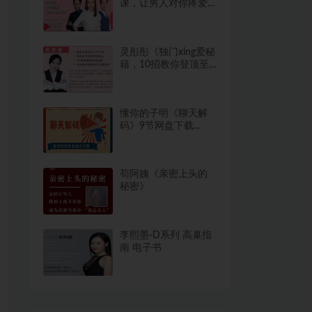
课，让男人对你疼爱
有加
灵彤彤《独门xing爱秘
籍，10招教你登顶至
完美xing福》
懂你的子明《聊天解
码》9节网盘下载
915.4MB
苟阿姨《亲密上头的
秘密》
李熙墨-D系列 高巢指
南 电子书