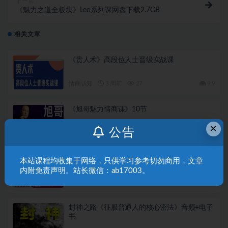
下一篇
《魅力之道全板块》Leo系列课网盘下载2.7GB
相关文章
《贵人术》高段位人士晋级实战课
情商认知
3 周前
27
9.9
《旭哥魅力情商课》10节
×
公告
情商认知
3 月前
92
9.9
颜哥《男士情商课》
本站课程均收集于网络，只供学习参考切勿商用，文章
内附免责声明。站长微信：ab17003。
情商认知
6 月前
61
9.9
封神之路《征服普通人的核心密法》音频+电子
书