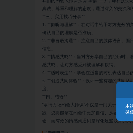
我们的约会大师课强调“承情”二字，即在接
真诚、尊重和理解的态度，通过深入的交流和
**三、实用技巧分享**
1. **倾听与理解**：在对话中给予对方充
确认自己的理解是否准确。
2. **非言语沟通**：注意自己的肢体语言
信息。
3. **情感共鸣**：当对方分享自己的经历
感共鸣，让对方感受到被理解和接纳。
4. **适时表达**：学会在适当的时机表达
5. **创造共同体验**：设计一些有趣的共
度。
**四、结语**
“承情万场约会大师课”不仅是一门关于约会
本
微信
践，您将能够在约会中更加自信、从容地与他
础，而有效的情感沟通则是深化这些联系的关