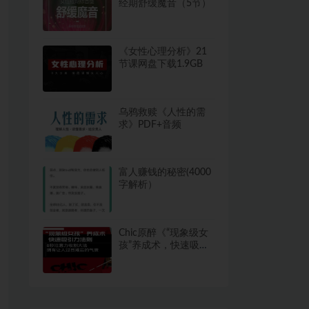
经期舒缓魔音（5节）
《女性心理分析》21
节课网盘下载1.9GB
乌鸦救赎《人性的需
求》PDF+音频
富人赚钱的秘密(4000
字解析）
Chic原醉《“现象级女
孩”养成术，快速吸引
力法则》完结