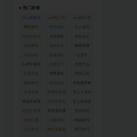
热门标签
Chic原醉系
pdf电子书
pua电子书
列
(47)
(369)
(316)
两性技巧
两性课程
个人提升
(26)
(194)
(27)
乌鸦救赎合
女性情商
女性成长
集
(42)
(22)
(39)
女生课程
婚姻家庭
婚姻情感
(117)
(56)
(30)
婚姻课程
形象课程
心理学
(54)
(38)
(128)
心理学课程
恋爱技巧
恋爱方法
(81)
(92)
(88)
恋爱课程
情商课程
情感认知
(54)
(62)
(22)
撩妹技巧
撩汉秘籍
李熙墨所有
(63)
(31)
课程
(24)
李越合集
柯李思所有
梵公子系列
(23)
课程
(31)
(31)
浪迹所有课
灵彤彤系列
爱上情感课
程
(68)
(26)
程
(34)
瑞恩所有课
男哥系列课
男性延时
程
(26)
程
(30)
(26)
社交心理
私教课程
约会技巧
(67)
(80)
(41)
约会教程
绅士派课程
聊天技巧