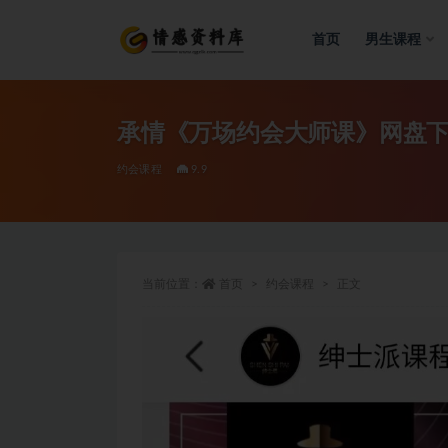
首页
男生课程
全部
承情《万场约会大师课》网盘下载
约会课程
9.9
当前位置：
首页
约会课程
正文