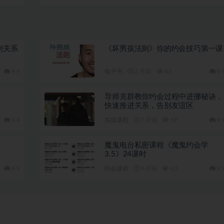
社交圈》完结网盘下载1GB
到关系
《坏男孩法则》你的约会技巧第一课
9.9
电子书
2 月前
43
9.
导师克群教你约会过程中进挪秘诀，
快速推进关系，告别友谊区
9.9
实战课程
7 月前
59
9.
魔鬼电台私密课程《魔鬼约会学
3.5》24课时
9.9
约会课程
9 月前
43
9.