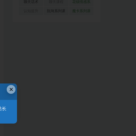
(51)
(23)
(155)
聊天话术
聊天课程
花镇情感系
(91)
(171)
列
(35)
认知提升
阮琦系列课
魔卡系列课
(33)
(22)
程
(30)
×
站长