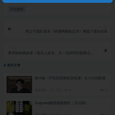
手机修图
上一篇
梵公子团队老吴《艳遇网聊备忘录》网盘下载8.6GB
下一篇
香草妹妹撩妹课《老实人改造、从一见钟情到肌肤之
亲，怎么实现》网盘下载680.9MB
相关文章
蔡仲杨《手机拍照调色系统课》从小白到精通
摄影修图
7 月前
59
9.9
Snapseed修图视频教程（共22课）
摄影修图
8 月前
31
9.9