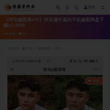
登录
全部
《阿屯修图课499》抖音最牛逼的手机修图网盘下
载62.2MB
摄影修图
9.9
当前位置：
首页
摄影修图
正文