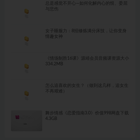
总是感觉不开心—如何化解内心的恨、委屈
与悲伤
女子睡服力：8招修炼满分床技，让你变身
情趣女神
《情场制胜16课》源靖会员音频课资源大小
334.2MB
怎么追喜欢的女生？（做到这几样，追女生
不再艰难）
舞步情感《恋爱指南3.0》价值998网盘下载
4.3GB