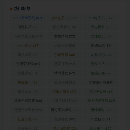
热门标签
Chic原醉系列
(47)
pdf电子书
(371)
pua电子书
(317)
两性技巧
(26)
两性课程
(194)
个人提升
(28)
乌鸦救赎合集
(42)
女性情商
(22)
女性成长
(39)
女生课程
(117)
婚姻家庭
(56)
婚姻情感
(30)
婚姻课程
(54)
形象课程
(38)
心理学
(128)
心理学课程
(81)
恋爱技巧
(92)
恋爱方法
(88)
恋爱课程
(54)
情商课程
(62)
情感认知
(22)
撩妹技巧
(63)
撩汉秘籍
(31)
李熙墨所有课程
(24)
李越合集
(23)
柯李思所有课程
梵公子系列
(31)
(31)
浪迹所有课程
(68)
灵彤彤系列
(26)
爱上情感课程
(34)
瑞恩所有课程
(26)
男哥系列课程
(30)
男性延时
(26)
社交心理
(67)
私教课程
(80)
约会技巧
(41)
约会教程
(51)
绅士派课程
(23)
聊天技巧
(155)