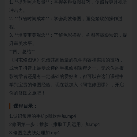
1. **提升照片质量**：掌握各种修图技巧，使照片更具视觉
冲击力。
2. **节省时间成本**：学会高效修图，避免繁琐的操作过
程。
3. **培养审美观念**：了解色彩搭配、构图等摄影知识，提
升审美水平。
**四、总结**
《阿屯修图课》凭借其高质量的教学内容和实用的技巧，
成为了抖音上最受欢迎的手机修图课程之一。无论你是摄
影初学者还是有一定基础的爱好者，都可以在这门课程中
学到宝贵的修图经验。现在就加入《阿屯修图课》，开启
你的修图之旅吧！
课程目录：
1.认识常用的手机p图软件加.mp4
2修图第一步：推脸（推脸工具运用）加.mp4
3.修图之皮肤处理加.mp4