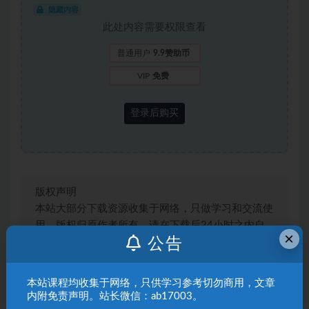
隐藏内容
此处内容需要权限查看
普通用户
9.9赞助币
VIP
免费
登录后购买
版权声明
本站大部分下载资源收集于网络，只做学习和交流使
用，版权归原作者所有，请在下载后24小时之内自
×
公告
觉删除，若作商业用途，请购买正版，由于未及时购
买和付费发生的侵权行为，与本站无关。本站发布的
内容若侵犯到您的权益，请联系站长邮箱：
本站课程均收集于网络，只供学习参考切勿商用，文章
3492467228@qq.com，我们将及时处理！
内附免责声明。站长微信：ab17003。