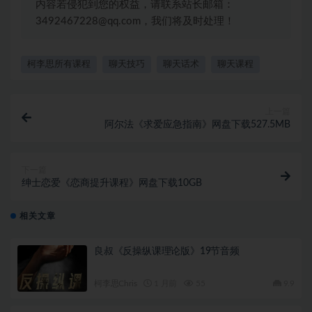
内容若侵犯到您的权益，请联系站长邮箱：
3492467228@qq.com，我们将及时处理！
柯李思所有课程
聊天技巧
聊天话术
聊天课程
上一篇
阿尔法《求爱应急指南》网盘下载527.5MB
下一篇
绅士恋爱《恋商提升课程》网盘下载10GB
相关文章
良叔《反操纵课理论版》19节音频
柯李思Chris
1 月前
55
9.9