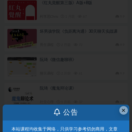
《红丸觉醒第三版》A版+B版
柯李思Chris
1 月前
67
9.9
坏男孩学院《负距离沟通》30天聊天实战课
男生课程
2 月前
72
9.9
阮琦《微信趣聊班》
聊天课程
2 月前
61
9.9
阮琦《魔鬼辩论课》
社交心理
1 月前
37
9.9
×
公告
林老头lin《聊天本质》完结
本站课程均收集于网络，只供学习参考切勿商用，文章
聊天课程
5 月前
130
9.9