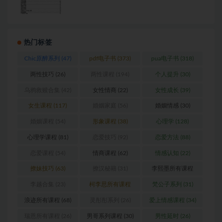
热门标签
Chic原醉系列
(47)
pdf电子书
(373)
pua电子书
(318)
两性技巧
(26)
两性课程
(194)
个人提升
(30)
乌鸦救赎合集
(42)
女性情商
(22)
女性成长
(39)
女生课程
(117)
婚姻家庭
(56)
婚姻情感
(30)
婚姻课程
(54)
形象课程
(38)
心理学
(128)
心理学课程
(81)
恋爱技巧
(92)
恋爱方法
(88)
恋爱课程
(54)
情商课程
(62)
情感认知
(22)
撩妹技巧
(63)
撩汉秘籍
(31)
李熙墨所有课程
(24)
李越合集
(23)
柯李思所有课程
梵公子系列
(31)
(31)
浪迹所有课程
(68)
灵彤彤系列
(26)
爱上情感课程
(34)
瑞恩所有课程
(26)
男哥系列课程
(30)
男性延时
(26)