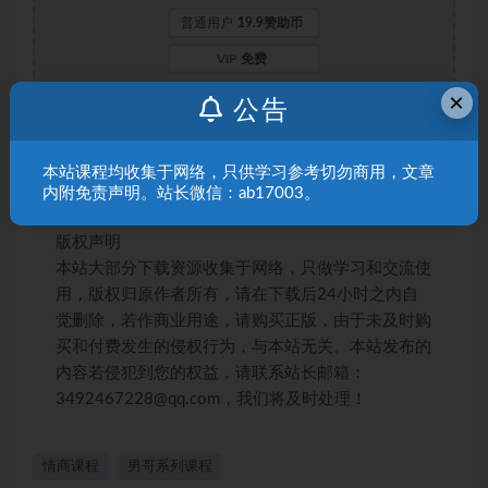
普通用户
19.9赞助币
VIP
免费
×
公告
登录后购买
本站课程均收集于网络，只供学习参考切勿商用，文章
内附免责声明。站长微信：ab17003。
版权声明
本站大部分下载资源收集于网络，只做学习和交流使
用，版权归原作者所有，请在下载后24小时之内自
觉删除，若作商业用途，请购买正版，由于未及时购
买和付费发生的侵权行为，与本站无关。本站发布的
内容若侵犯到您的权益，请联系站长邮箱：
3492467228@qq.com，我们将及时处理！
情商课程
男哥系列课程