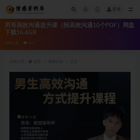
登录
全部
男哥高效沟通提升课（附高效沟通10个PDF）网盘
下载16.6GB
情商认知
19.9
当前位置：
首页
情商认知
正文