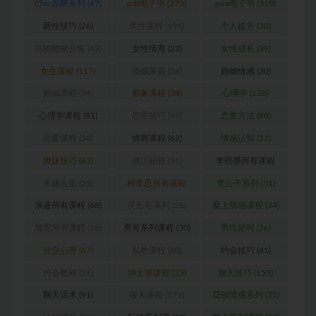
Chic原醉系列
(47)
pdf电子书
(373)
pua电子书
(318)
两性技巧
(26)
两性课程
(194)
个人提升
(30)
乌鸦救赎合集
(42)
女性情商
(22)
女性成长
(39)
女生课程
(117)
婚姻家庭
(56)
婚姻情感
(30)
婚姻课程
(54)
形象课程
(38)
心理学
(128)
心理学课程
(81)
恋爱技巧
(92)
恋爱方法
(88)
恋爱课程
(54)
情商课程
(62)
情感认知
(22)
撩妹技巧
(63)
撩汉秘籍
(31)
李熙墨所有课程
(24)
李越合集
(23)
柯李思所有课程
梵公子系列
(31)
(31)
浪迹所有课程
(68)
灵彤彤系列
(26)
爱上情感课程
(34)
瑞恩所有课程
(26)
男哥系列课程
(30)
男性延时
(26)
社交心理
(67)
私教课程
(80)
约会技巧
(41)
约会教程
(51)
绅士派课程
(23)
聊天技巧
(155)
聊天话术
(91)
聊天课程
(171)
花镇情感系列
(35)