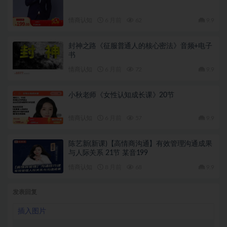
情商认知
6 月前
62
9.9
封神之路《征服普通人的核心密法》音频+电子
书
情商认知
6 月前
72
9.9
小秋老师《女性认知成长课》20节
情商认知
6 月前
57
9.9
陈艺新(新课)【高情商沟通】有效管理沟通成果
与人际关系 21节 某音199
情商认知
8 月前
68
9.9
发表回复
插入图片