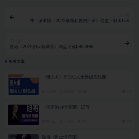
上一篇
绅士派承情《2022最新私教内部课》网盘下载3.1GB
下一篇
嘉诺《2022聊天特训营》网盘下载884.8MB
相关文章
《贵人术》高段位人士晋级实战课
情商认知
3 周前
28
9.9
《旭哥魅力情商课》10节
情商认知
3 月前
94
9.9
颜哥《男士情商课》