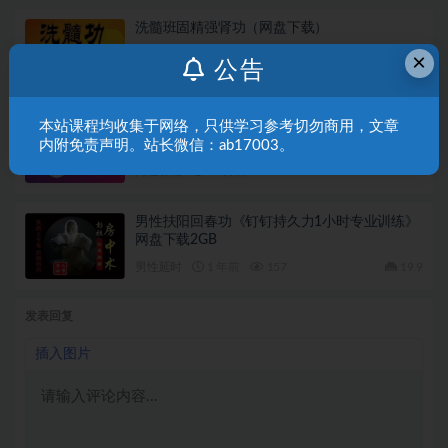
洗髓班固精强肾功（网盘下载）
×
公告
两性课程
1 年前
146
9.9
吴么西【锁精专家】轻松提升3倍时长 15招技
本站课程均收集于网络，只供学习参考切勿商用，文章
巧完美延时
内附免责声明。站长微信：ab17003。
两性课程
11 月前
237
9.9
男性扶阳回春功《钉钉持久力1小时专业训练》
网盘下载2GB
男性延时
1 年前
157
19.9
发表回复
插入图片