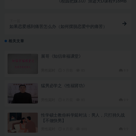
《校园把妹3.0》浪迹大D课程916MB
下一篇
如果恋爱感到痛苦怎么办（如何摆脱恋爱中的痛苦）
相关文章
展哥《知侣幸福课堂》
男性延时
5 月前
85
9.9
猛男必学之《性福肾功》
男性延时
8 月前
85
9.9
性学硕士教你科学延时法：男人，只打持久战
【不做快男】
男性延时
8 月前
101
9.9