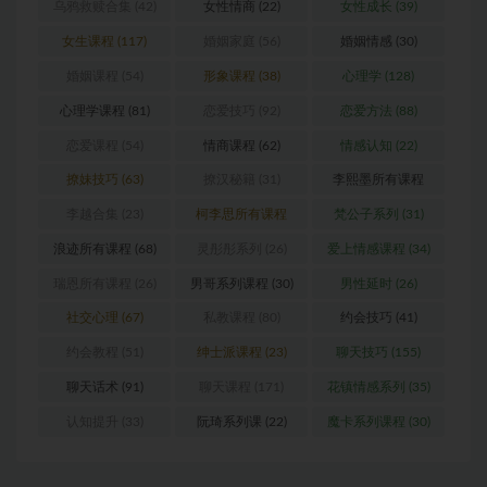
乌鸦救赎合集
(42)
女性情商
(22)
女性成长
(39)
女生课程
(117)
婚姻家庭
(56)
婚姻情感
(30)
婚姻课程
(54)
形象课程
(38)
心理学
(128)
心理学课程
(81)
恋爱技巧
(92)
恋爱方法
(88)
恋爱课程
(54)
情商课程
(62)
情感认知
(22)
撩妹技巧
(63)
撩汉秘籍
(31)
李熙墨所有课程
(24)
李越合集
(23)
柯李思所有课程
梵公子系列
(31)
(31)
浪迹所有课程
(68)
灵彤彤系列
(26)
爱上情感课程
(34)
瑞恩所有课程
(26)
男哥系列课程
(30)
男性延时
(26)
社交心理
(67)
私教课程
(80)
约会技巧
(41)
约会教程
(51)
绅士派课程
(23)
聊天技巧
(155)
聊天话术
(91)
聊天课程
(171)
花镇情感系列
(35)
认知提升
(33)
阮琦系列课
(22)
魔卡系列课程
(30)