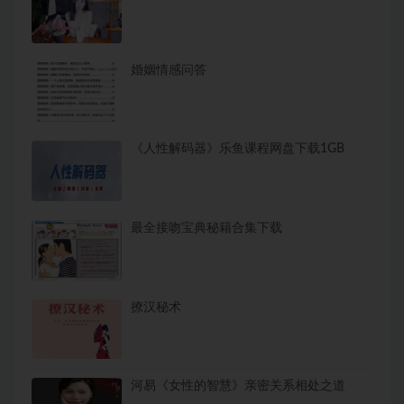
婚姻情感问答
《人性解码器》乐鱼课程网盘下载1GB
最全接吻宝典秘籍合集下载
撩汉秘术
河易《女性的智慧》亲密关系相处之道