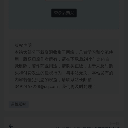
登录后购买
版权声明
本站大部分下载资源收集于网络，只做学习和交流使
用，版权归原作者所有，请在下载后24小时之内自
觉删除，若作商业用途，请购买正版，由于未及时购
买和付费发生的侵权行为，与本站无关。本站发布的
内容若侵犯到您的权益，请联系站长邮箱：
3492467228@qq.com，我们将及时处理！
男性延时
上一篇