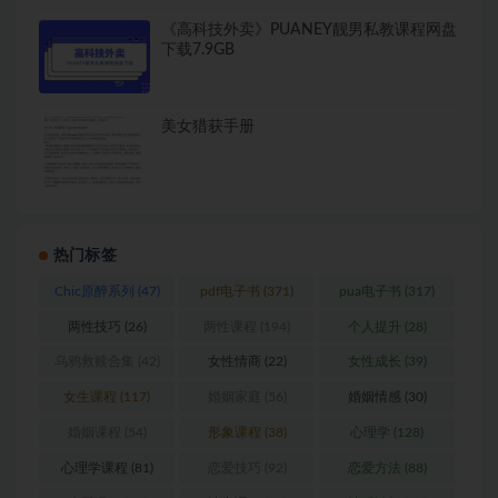
《高科技外卖》PUANEY靓男私教课程网盘
下载7.9GB
美女猎获手册
热门标签
Chic原醉系列
(47)
pdf电子书
(371)
pua电子书
(317)
两性技巧
(26)
两性课程
(194)
个人提升
(28)
乌鸦救赎合集
(42)
女性情商
(22)
女性成长
(39)
女生课程
(117)
婚姻家庭
(56)
婚姻情感
(30)
婚姻课程
(54)
形象课程
(38)
心理学
(128)
心理学课程
(81)
恋爱技巧
(92)
恋爱方法
(88)