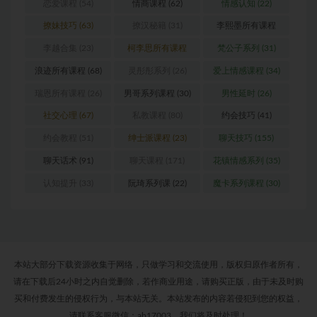
恋爱课程
(54)
情商课程
(62)
情感认知
(22)
撩妹技巧
(63)
撩汉秘籍
(31)
李熙墨所有课程
(24)
李越合集
(23)
柯李思所有课程
梵公子系列
(31)
(31)
浪迹所有课程
(68)
灵彤彤系列
(26)
爱上情感课程
(34)
瑞恩所有课程
(26)
男哥系列课程
(30)
男性延时
(26)
社交心理
(67)
私教课程
(80)
约会技巧
(41)
约会教程
(51)
绅士派课程
(23)
聊天技巧
(155)
聊天话术
(91)
聊天课程
(171)
花镇情感系列
(35)
认知提升
(33)
阮琦系列课
(22)
魔卡系列课程
(30)
本站大部分下载资源收集于网络，只做学习和交流使用，版权归原作者所有，
请在下载后24小时之内自觉删除，若作商业用途，请购买正版，由于未及时购
买和付费发生的侵权行为，与本站无关。本站发布的内容若侵犯到您的权益，
请联系客服微信：ab17003，我们将及时处理！