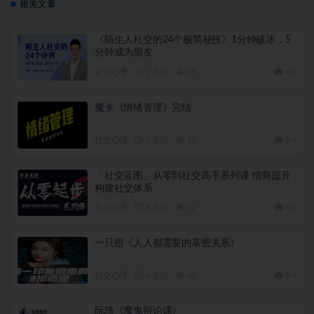
相关文章
《陌生人社交的24个极简秘技》1分钟破冰，5
分钟成为朋友
社交心理
2 月前
25
9.9
魔卡《情绪管理》完结
社交心理
2 月前
17
9.9
「社交蓝图」从零到社交高手系列课 情商提升
构建社交体系
社交心理
3 月前
52
9.9
一只橙《人人都需要的亲密关系》
社交心理
4 月前
47
9.9
阮琦《魔鬼辩论课》