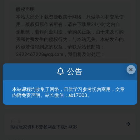
版权声明
本站大部分下载资源收集于网络，只做学习和交流使
用，版权归原作者所有，请在下载后24小时之内自
觉删除，若作商业用途，请购买正版，由于未及时购
买和付费发生的侵权行为，与本站无关。本站发布的
内容若侵犯到您的权益，请联系站长邮箱：
3492467228@qq.com，我们将及时处理！
×
公告
心理学
社交心理
本站课程均收集于网络，只供学习参考切勿商用，文章
内附免责声明。站长微信：ab17003。
上一篇
李松蔚亲密关系24讲：探索关系之道，把握幸福主动权
（完结）网盘下载747.7MB
下一篇
高端玩家资料B套餐网盘下载5.4GB