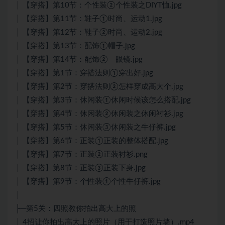
│ 【穿搭】第10节：个性装②个性装之DIYT恤.jpg
│ 【穿搭】第11节：鞋子①时尚、运动1.jpg
│ 【穿搭】第12节：鞋子②时尚、运动2.jpg
│ 【穿搭】第13节：配饰①帽子.jpg
│ 【穿搭】第14节：配饰② 眼镜.jpg
│ 【穿搭】第1节：穿搭法则①穿出好.jpg
│ 【穿搭】第2节：穿搭法则②怎样穿成高大个.jpg
│ 【穿搭】第3节：休闲装①休闲时候该怎么搭配.jpg
│ 【穿搭】第4节：休闲装②休闲装之休闲衬衫.jpg
│ 【穿搭】第5节：休闲装③休闲装之牛仔裤.jpg
│ 【穿搭】第6节：正装①正装的整体搭配.jpg
│ 【穿搭】第7节：正装②正装衬衫.png
│ 【穿搭】第8节：正装③正装下身.jpg
│ 【穿搭】第9节：个性装①个性牛仔裤.jpg
│
├─第5关：四照教你拍出高大上的照
│ 4招让你拍出高大上的照片（用于打造照片墙）.mp4