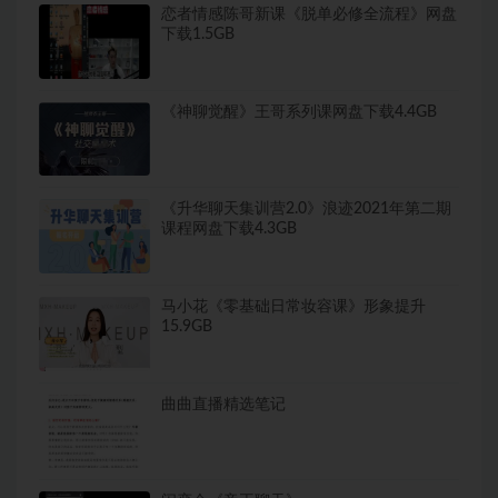
恋者情感陈哥新课《脱单必修全流程》网盘
下载1.5GB
《神聊觉醒》王哥系列课网盘下载4.4GB
《升华聊天集训营2.0》浪迹2021年第二期
课程网盘下载4.3GB
马小花《零基础日常妆容课》形象提升
15.9GB
曲曲直播精选笔记