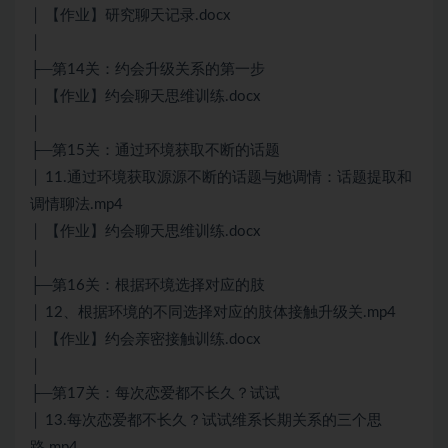
│ 【作业】研究聊天记录.docx
│
├─第14关：约会升级关系的第一步
│ 【作业】约会聊天思维训练.docx
│
├─第15关：通过环境获取不断的话题
│ 11.通过环境获取源源不断的话题与她调情：话题提取和
调情聊法.mp4
│ 【作业】约会聊天思维训练.docx
│
├─第16关：根据环境选择对应的肢
│ 12、根据环境的不同选择对应的肢体接触升级关.mp4
│ 【作业】约会亲密接触训练.docx
│
├─第17关：每次恋爱都不长久？试试
│ 13.每次恋爱都不长久？试试维系长期关系的三个思
路.mp4