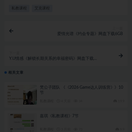
私教课程
艾克课程
上一篇
爱情光谱《约会专题》网盘下载6GB
下一篇
Y.U情感《解锁长期关系的幸福密码》网盘下载
930.1MB
相关文章
梵公子团队 《《2026 Game达人训练营》》10
节
私教课程
4 天前
34
19.9
嘉琪《私教课程》7节
私教课程
3 月前
73
9.9