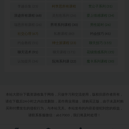
(24)
李越合集
(23)
柯李思所有课程
梵公子系列
(31)
(31)
浪迹所有课程
(68)
灵彤彤系列
(26)
爱上情感课程
(34)
瑞恩所有课程
(26)
男哥系列课程
(30)
男性延时
(26)
社交心理
(67)
私教课程
(80)
约会技巧
(41)
约会教程
(51)
绅士派课程
(23)
聊天技巧
(155)
聊天话术
(91)
聊天课程
(171)
花镇情感系列
(35)
认知提升
(34)
阮琦系列课
(22)
魔卡系列课程
(30)
本站大部分下载资源收集于网络，只做学习和交流使用，版权归原作者所有，
请在下载后24小时之内自觉删除，若作商业用途，请购买正版，由于未及时购
买和付费发生的侵权行为，与本站无关。本站发布的内容若侵犯到您的权益，
请联系客服微信：ab17003，我们将及时处理！