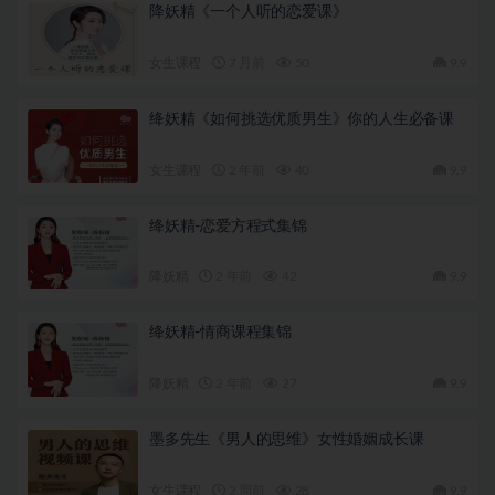
降妖精《一个人听的恋爱课》
女生课程
7 月前
50
9.9
绛妖精《如何挑选优质男生》你的人生必备课
女生课程
2 年前
40
9.9
绛妖精-恋爱方程式集锦
降妖精
2 年前
42
9.9
绛妖精-情商课程集锦
降妖精
2 年前
27
9.9
墨多先生《男人的思维》女性婚姻成长课
女生课程
2 周前
28
9.9