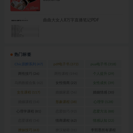
曲曲大女人8万字直播笔记PDF
热门标签
Chic原醉系列
(47)
pdf电子书
(372)
pua电子书
(318)
两性技巧
(26)
两性课程
(194)
个人提升
(29)
乌鸦救赎合集
(42)
女性情商
(22)
女性成长
(39)
女生课程
(117)
婚姻家庭
(56)
婚姻情感
(30)
婚姻课程
(54)
形象课程
(38)
心理学
(128)
心理学课程
(81)
恋爱技巧
(92)
恋爱方法
(88)
恋爱课程
(54)
情商课程
(62)
情感认知
(22)
撩妹技巧
(63)
撩汉秘籍
(31)
李熙墨所有课程