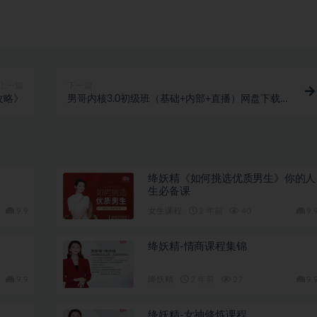
上一篇
下一篇
攻略》
男哥内核3.0初级班（基础+内部+直播）网盘下载
28.2GB
绛妖精《如何挑选优质男生》你的人
生必备课
9.9
女生课程
2 年前
40
9.
绛妖精-情商课程集锦
9.9
降妖精
2 年前
27
9.
绛妖精-女神修炼课程