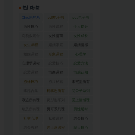
热门标签
Chic原醉系
pdf电子书
pua电子书
列
(47)
(369)
(316)
两性技巧
两性课程
个人提升
(26)
(194)
(27)
乌鸦救赎合
女性情商
女性成长
集
(42)
(22)
(39)
女生课程
婚姻家庭
婚姻情感
(117)
(56)
(30)
婚姻课程
形象课程
心理学
(54)
(38)
(128)
心理学课程
恋爱技巧
恋爱方法
(81)
(92)
(88)
恋爱课程
情商课程
情感认知
(54)
(62)
(22)
撩妹技巧
撩汉秘籍
李熙墨所有
(63)
(31)
课程
(24)
李越合集
柯李思所有
梵公子系列
(23)
课程
(31)
(31)
浪迹所有课
灵彤彤系列
爱上情感课
程
(68)
(26)
程
(34)
瑞恩所有课
男哥系列课
男性延时
程
(26)
程
(30)
(26)
社交心理
私教课程
约会技巧
(67)
(80)
(41)
约会教程
绅士派课程
聊天技巧