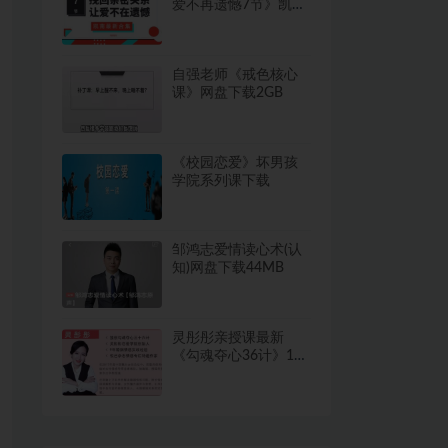
爱不再遗憾7节》凯南
最新合集网盘下载
148.1MB
自强老师《戒色核心
课》网盘下载2GB
《校园恋爱》坏男孩
学院系列课下载
邹鸿志爱情读心术(认
知)网盘下载44MB
灵彤彤亲授课最新
《勾魂夺心36计》10
节完整版