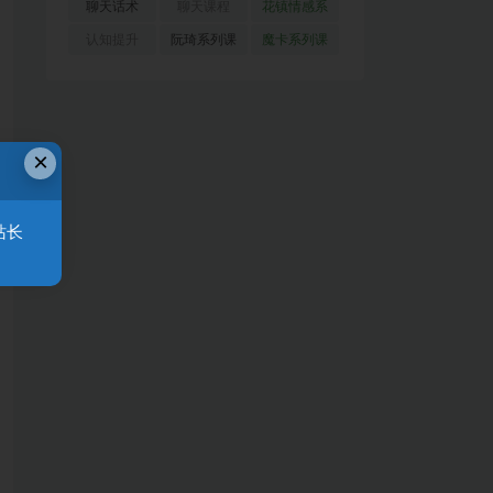
(51)
(23)
(155)
聊天话术
聊天课程
花镇情感系
(91)
(171)
列
(35)
认知提升
阮琦系列课
魔卡系列课
(33)
(22)
程
(30)
×
站长