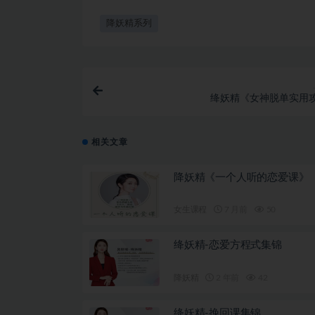
降妖精系列
绛妖精《女神脱单实用
相关文章
降妖精《一个人听的恋爱课》
女生课程
7 月前
50
绛妖精-恋爱方程式集锦
降妖精
2 年前
42
绛妖精-挽回课集锦