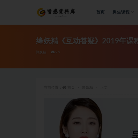
首页
男生课程
全部
绛妖精《互动答疑》2019年课
降妖精
9.9
当前位置：
首页
降妖精
正文