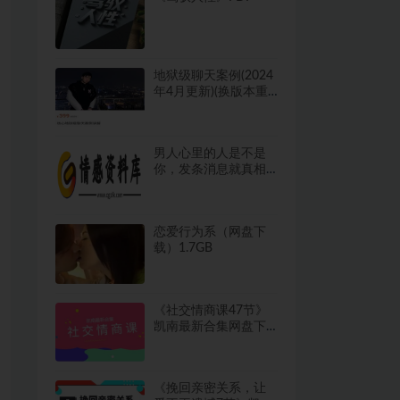
地狱级聊天案例(2024
年4月更新)(换版本重
补）网盘下载13.6GB
男人心里的人是不是
你，发条消息就真相
大白了
恋爱行为系（网盘下
载）1.7GB
《社交情商课47节》
凯南最新合集网盘下
载2.4GB
《挽回亲密关系，让