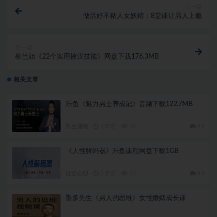
上一篇
做活好不粘人女妖精：8堂课让男人上瘾
下一篇
柳芭姐《22个实用撩汉技能》网盘下载176.3MB
相关文章
乐鱼《魅力男士养成记》音频下载122.7MB
男生课程
2 年前
30
9.9
《人性解码器》乐鱼课程网盘下载1GB
社交心理
2 年前
23
9.9
墨多先生《男人的思维》女性婚姻成长课