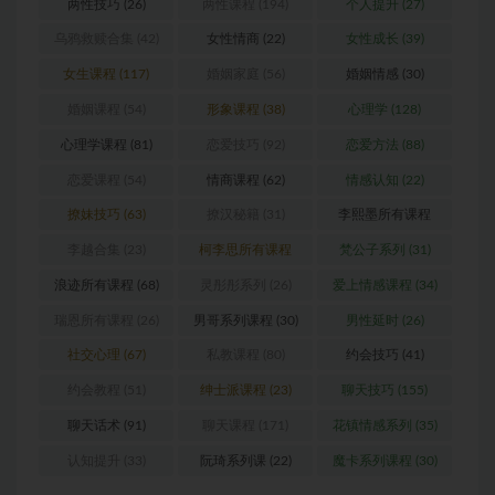
两性技巧
(26)
两性课程
(194)
个人提升
(27)
乌鸦救赎合集
(42)
女性情商
(22)
女性成长
(39)
女生课程
(117)
婚姻家庭
(56)
婚姻情感
(30)
婚姻课程
(54)
形象课程
(38)
心理学
(128)
心理学课程
(81)
恋爱技巧
(92)
恋爱方法
(88)
恋爱课程
(54)
情商课程
(62)
情感认知
(22)
撩妹技巧
(63)
撩汉秘籍
(31)
李熙墨所有课程
(24)
李越合集
(23)
柯李思所有课程
梵公子系列
(31)
(31)
浪迹所有课程
(68)
灵彤彤系列
(26)
爱上情感课程
(34)
瑞恩所有课程
(26)
男哥系列课程
(30)
男性延时
(26)
社交心理
(67)
私教课程
(80)
约会技巧
(41)
约会教程
(51)
绅士派课程
(23)
聊天技巧
(155)
聊天话术
(91)
聊天课程
(171)
花镇情感系列
(35)
认知提升
(33)
阮琦系列课
(22)
魔卡系列课程
(30)