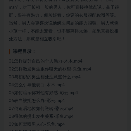
man”，对于长相一般的男人，你可直接挑优点说，鼻子很
挺，眼神有魅力，侧脸好看，你穿的衣服很配你哦等等。
当然，男人会更喜欢
说他解决问题的能力很强。
男人就像
小孩一样，不能太宠着，也不能离得太远，如果真要说相
处方法，那就是相互吸引吧！
课程目录：
01怎样提升自己的个人魅力-木木.mp4
02怎样激发男生跟你聊天的欲望-乐鱼.mp4
03与初识的男生相处注意些什么.mp4
04怎么引导他表白-木木.mp4
05如何暗示你对他有好感-彩云.mp4
06表白被拒怎么办-彩云.mp4
07倒追后地位如何逆转-彩云.mp4
08得体的提出发生关系-乐鱼.mp4
09如何驾驭男人心-乐鱼.mp4