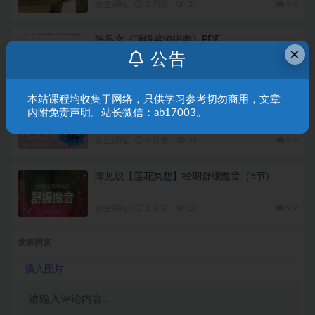
女生课程
2 周前
26
9.9
陈昌文《顶级鉴渣指南》PDF
×
公告
女生课程
3 周前
38
9.9
本站课程均收集于网络，只供学习参考切勿商用，文章
陈见说《魔女9天深造营》9节
内附免责声明。站长微信：ab17003。
女生课程
2 月前
35
9.9
陈见说【莲花冥想】经期舒缓魔音（5节）
女生课程
2 月前
29
9.9
发表回复
插入图片