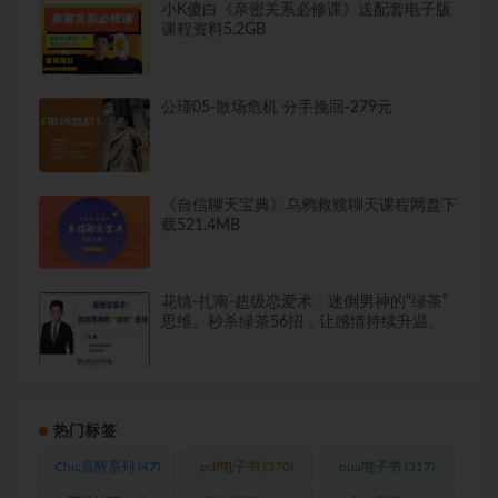
小K傻白《亲密关系必修课》送配套电子版
课程资料5.2GB
公瑾05-散场危机 分手挽回-279元
《自信聊天宝典》乌鸦救赎聊天课程网盘下
载521.4MB
花镇-扎南-超级恋爱术：迷倒男神的“绿茶”
思维。秒杀绿茶56招，让感情持续升温。
热门标签
Chic原醉系列
(47)
pdf电子书
(370)
pua电子书
(317)