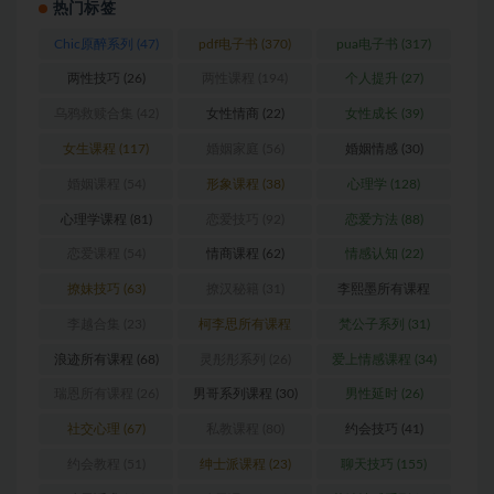
热门标签
Chic原醉系列
(47)
pdf电子书
(370)
pua电子书
(317)
两性技巧
(26)
两性课程
(194)
个人提升
(27)
乌鸦救赎合集
(42)
女性情商
(22)
女性成长
(39)
女生课程
(117)
婚姻家庭
(56)
婚姻情感
(30)
婚姻课程
(54)
形象课程
(38)
心理学
(128)
心理学课程
(81)
恋爱技巧
(92)
恋爱方法
(88)
恋爱课程
(54)
情商课程
(62)
情感认知
(22)
撩妹技巧
(63)
撩汉秘籍
(31)
李熙墨所有课程
(24)
李越合集
(23)
柯李思所有课程
梵公子系列
(31)
(31)
浪迹所有课程
(68)
灵彤彤系列
(26)
爱上情感课程
(34)
瑞恩所有课程
(26)
男哥系列课程
(30)
男性延时
(26)
社交心理
(67)
私教课程
(80)
约会技巧
(41)
约会教程
(51)
绅士派课程
(23)
聊天技巧
(155)