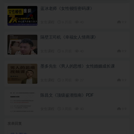
蓝冰老师《女性顿悟密码课》
女生课程
6 月前
40
9.9
隔壁王司机《幸福女人情商课》
女生课程
6 月前
40
9.9
墨多先生《男人的思维》女性婚姻成长课
女生课程
2 周前
27
9.9
陈昌文《顶级鉴渣指南》PDF
女生课程
3 周前
40
9.9
发表回复