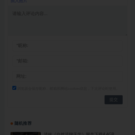
插入图片
浏览器会保存昵称、邮箱和网站cookies信息，下次评论时使用。
随机推荐
清林《自然流聊天学》网盘下载4.4GB