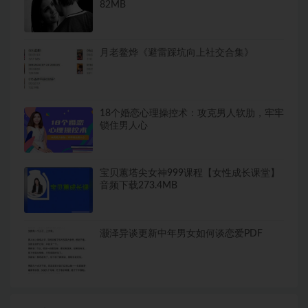
82MB
月老鳌烨《避雷踩坑向上社交合集》
18个婚恋心理操控术：攻克男人软肋，牢牢
锁住男人心
宝贝蕙塔尖女神999课程【女性成长课堂】
音频下载273.4MB
灏泽异谈更新中年男女如何谈恋爱PDF