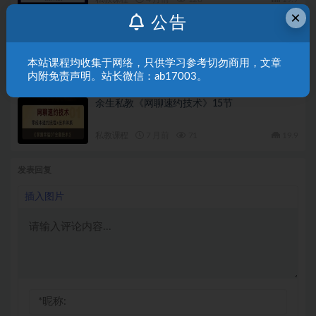
×
公告
Jason3万私教课2026年2月最新版
本站课程均收集于网络，只供学习参考切勿商用，文章
私教课程
5 月前
237
19.9
内附免责声明。站长微信：ab17003。
余生私教《网聊速约技术》15节
私教课程
7 月前
71
19.9
发表回复
插入图片