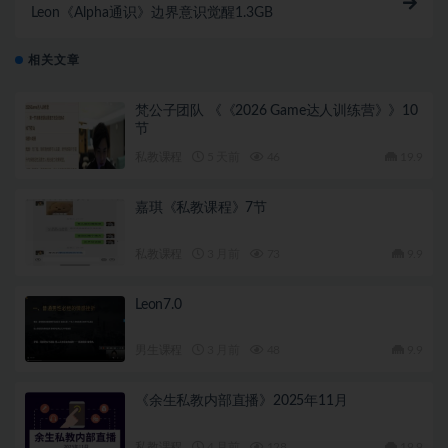
Leon《Alpha通识》边界意识觉醒1.3GB
相关文章
梵公子团队 《《2026 Game达人训练营》》10
节
私教课程
5 天前
46
19.9
嘉琪《私教课程》7节
私教课程
3 月前
73
9.9
Leon7.0
男生课程
3 月前
48
9.9
《余生私教内部直播》2025年11月
私教课程
4 月前
128
19.9