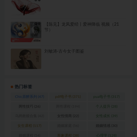
【陈见】龙凤爱经丨爱神降临 视频（21
节）
刘敏涛·古今女子图鉴
热门标签
Chic原醉系列
(47)
pdf电子书
(371)
pua电子书
(317)
两性技巧
(26)
两性课程
(194)
个人提升
(28)
乌鸦救赎合集
(42)
女性情商
(22)
女性成长
(39)
女生课程
(117)
婚姻家庭
(56)
婚姻情感
(30)
婚姻课程
(54)
形象课程
(38)
心理学
(128)