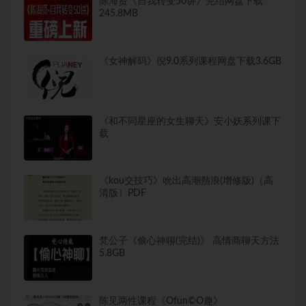
陈海贤《自我转变50讲》完结网盘下载
245.8MB
《女神解码》倪9.0系列课程网盘下载3.6GB
《和不同星座的女生聊天》安小妖系列课下
载
《kou交技巧》吮出高潮熱浪(增修版)（高
清版）PDF
梵公子《偷心神聊(完结)》 高情商‮天聊‬方法
5.8GB
陈见两性课程《Ofun©O趣》