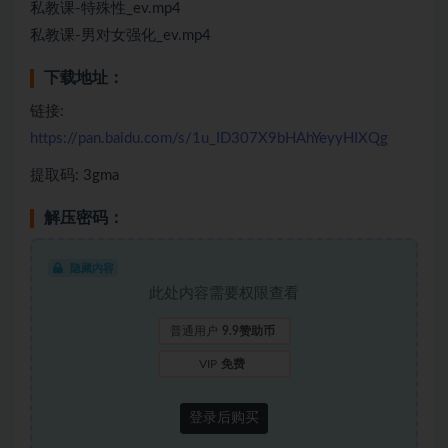
私教课-特殊性_ev.mp4
私教课-男对女强化_ev.mp4
下载地址：
链接:
https://pan.baidu.com/s/1u_ID307X9bHAhYeyyHIXQg
提取码: 3gma
解压密码：
隐藏内容
此处内容需要权限查看
普通用户
9.9赞助币
VIP
免费
登录后购买