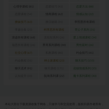
心理学课程
(81)
恋爱技巧
(92)
恋爱方法
(88)
恋爱课程
(54)
情商课程
(62)
情感认知
(22)
撩妹技巧
(63)
撩汉秘籍
(31)
李熙墨所有课程
(24)
李越合集
(23)
柯李思所有课程
梵公子系列
(31)
(31)
浪迹所有课程
(68)
灵彤彤系列
(26)
爱上情感课程
(34)
瑞恩所有课程
(26)
男哥系列课程
(30)
男性延时
(26)
社交心理
(67)
私教课程
(80)
约会技巧
(41)
约会教程
(51)
绅士派课程
(23)
聊天技巧
(155)
聊天话术
(91)
聊天课程
(171)
花镇情感系列
(35)
认知提升
(33)
阮琦系列课
(22)
魔卡系列课程
(30)
本站大部分下载资源收集于网络，只做学习和交流使用，版权归原作者所有，