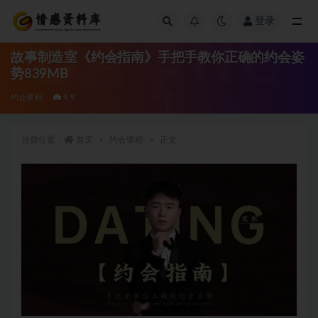
登录
全部
故事制造室《约会指南》手把手教你正确的约会姿
势839MB
约会课程
9.9
当前位置：
首页
约会课程
正文