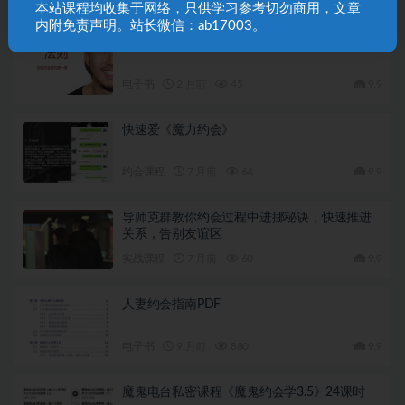
本站课程均收集于网络，只供学习参考切勿商用，文章
内附免责声明。站长微信：ab17003。
《坏男孩法则》你的约会技巧第一课
电子书
2 月前
45
9.9
快速爱《魔力约会》
约会课程
7 月前
64
9.9
导师克群教你约会过程中进挪秘诀，快速推进
关系，告别友谊区
实战课程
7 月前
60
9.9
人妻约会指南PDF
电子书
9 月前
880
9.9
魔鬼电台私密课程《魔鬼约会学3.5》24课时