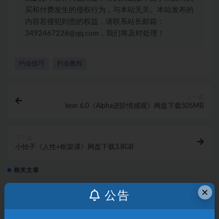
买和付费发生的侵权行为，与本站无关。本站发布的
内容若侵犯到您的权益，请联系站长邮箱：
3492467228@qq.com，我们将及时处理！
约会技巧
约会教程
上一篇
leon 6.0《Alpha进阶情感观》网盘下载505MB
下一篇
小怡子《人性+框架课》网盘下载3.8GB
相关文章
×
公告
舞步情感《白天约会，从认识到关系进阶全套
流程》
约会课程
1 月前
46
9.9