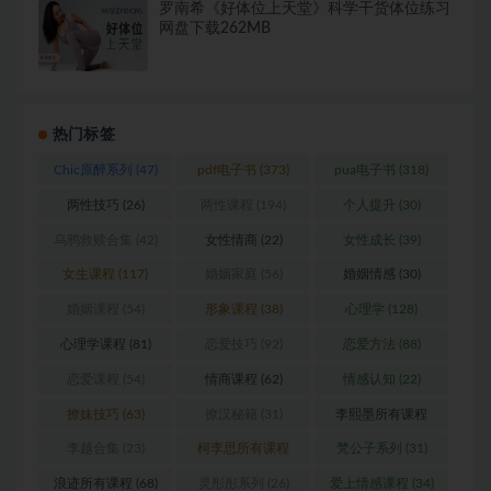
罗南希《好体位上天堂》科学干货体位练习
网盘下载262MB
热门标签
Chic原醉系列
(47)
pdf电子书
(373)
pua电子书
(318)
两性技巧
(26)
两性课程
(194)
个人提升
(30)
乌鸦救赎合集
(42)
女性情商
(22)
女性成长
(39)
女生课程
(117)
婚姻家庭
(56)
婚姻情感
(30)
婚姻课程
(54)
形象课程
(38)
心理学
(128)
心理学课程
(81)
恋爱技巧
(92)
恋爱方法
(88)
恋爱课程
(54)
情商课程
(62)
情感认知
(22)
撩妹技巧
(63)
撩汉秘籍
(31)
李熙墨所有课程
(24)
李越合集
(23)
柯李思所有课程
梵公子系列
(31)
(31)
浪迹所有课程
(68)
灵彤彤系列
(26)
爱上情感课程
(34)