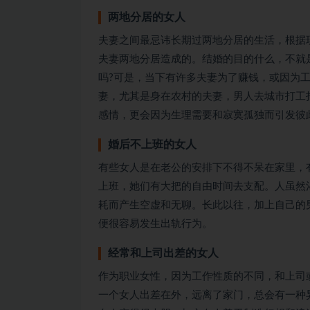
两地分居的女人
夫妻之间最忌讳长期过两地分居的生活，根据
夫妻两地分居造成的。结婚的目的什么，不就
吗?可是，当下有许多夫妻为了赚钱，或因为
妻，尤其是身在农村的夫妻，男人去城市打工
感情，更会因为生理需要和寂寞孤独而引发彼
婚后不上班的女人
有些女人是在老公的安排下不得不呆在家里，
上班，她们有大把的自由时间去支配。人虽然
耗而产生空虚和无聊。长此以往，加上自己的
便很容易发生出轨行为。
经常和上司出差的女人
作为职业女性，因为工作性质的不同，和上司
一个女人出差在外，远离了家门，总会有一种