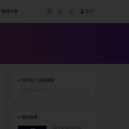
情感文章
登录
找不到？试试搜索
随机推荐
《余生私教内部直