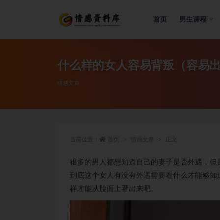
首页
男生课程
全部
什么样的女人容易背叛（容易
情感文章
当前位置：
首页
情感文章
正文
很多的男人都想知道自己的妻子是否外遇，但
到底这个女人有没有外遇需要看什么才能够知
样才能从脸面上看出来吧。