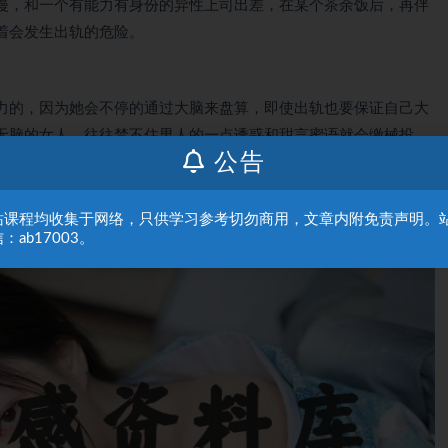
漫，和一个有能力有身份的异性上司出差，在某个茶余饭后，再伴
着会发生出轨的危险。
力的，因为她会不停的通过大脑来盘算，即使出轨也要保证自己大
无脑的女人，往往禁不住男人的一点诱惑和甜言蜜语就会缴械投
公告
围突出，容貌突出，可能智商一点也不突出，也就最容易被富有心
站课程均收集于网络，只供学习参考切勿商用，文章内附免责声明。
：ab17003。