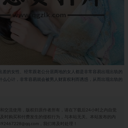
出差的女性、经常跟老公分居两地的女人都是非常容易出现出轨的
什么心计，非常容易就会被男人财富权利而诱惑，从而出现出轨的
。
和交流使用，版权归原作者所有，请在下载后24小时之内自觉
及时购买和付费发生的侵权行为，与本站无关。本站发布的内
467228@qq.com，我们将及时处理！