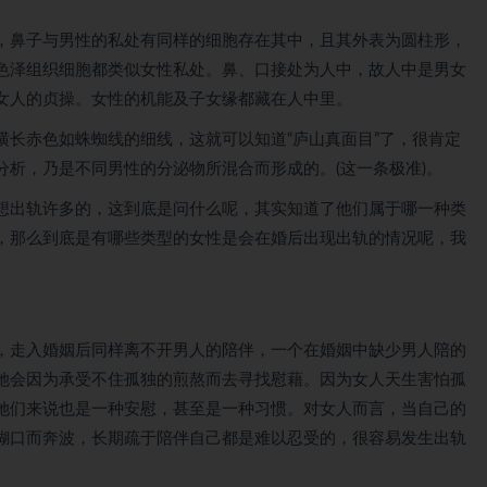
，鼻子与男性的私处有同样的细胞存在其中，且其外表为圆柱形，
色泽组织细胞都类似女性私处。鼻、口接处为人中，故人中是男女
女人的贞操。女性的机能及子女缘都藏在人中里。
横长赤色如蛛蜘线的细线，这就可以知道“庐山真面目”了，很肯定
析，乃是不同男性的分泌物所混合而形成的。(这一条极准)。
想出轨许多的，这到底是问什么呢，其实知道了他们属于哪一种类
，那么到底是有哪些类型的女性是会在婚后出现出轨的情况呢，我
，走入婚姻后同样离不开男人的陪伴，一个在婚姻中缺少男人陪的
她会因为承受不住孤独的煎熬而去寻找慰藉。因为女人天生害怕孤
她们来说也是一种安慰，甚至是一种习惯。对女人而言，当自己的
糊口而奔波，长期疏于陪伴自己都是难以忍受的，很容易发生出轨