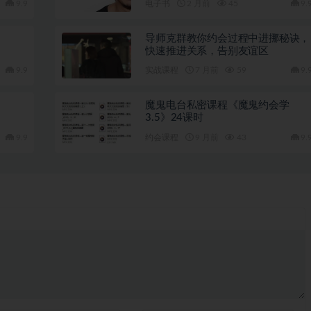
9.9
电子书
2 月前
45
9.
导师克群教你约会过程中进挪秘诀，
快速推进关系，告别友谊区
9.9
实战课程
7 月前
59
9.
魔鬼电台私密课程《魔鬼约会学
3.5》24课时
9.9
约会课程
9 月前
43
9.