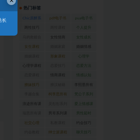
×
热门标签
Chic原醉系
pdf电子书
pua电子书
站长
列
(47)
(371)
(317)
两性技巧
两性课程
个人提升
(26)
(194)
(28)
乌鸦救赎合
女性情商
女性成长
集
(42)
(22)
(39)
女生课程
婚姻家庭
婚姻情感
(117)
(56)
(30)
婚姻课程
形象课程
心理学
(54)
(38)
(128)
心理学课程
恋爱技巧
恋爱方法
(81)
(92)
(88)
恋爱课程
情商课程
情感认知
(54)
(62)
(22)
撩妹技巧
撩汉秘籍
李熙墨所有
(63)
(31)
课程
(24)
李越合集
柯李思所有
梵公子系列
(23)
课程
(31)
(31)
浪迹所有课
灵彤彤系列
爱上情感课
程
(68)
(26)
程
(34)
瑞恩所有课
男哥系列课
男性延时
程
(26)
程
(30)
(26)
社交心理
私教课程
约会技巧
(67)
(80)
(41)
约会教程
绅士派课程
聊天技巧