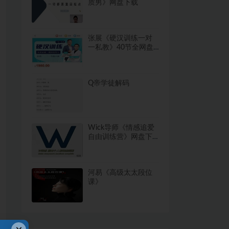
质男》网盘下载
张展《硬汉训练一对
一私教》40节全网盘
下载2.1GB
Q帝学徒解码
Wick导师《情感追爱
自由训练营》网盘下
载
河易《高级太太段位
课》