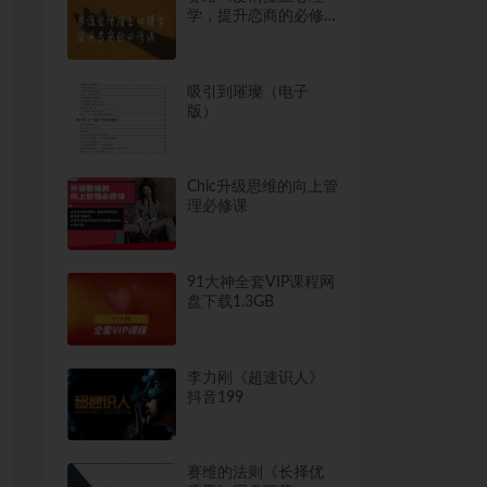
学，提升恋商的必修
课》（13集视频）网
盘下载19.9GB
吸引到璀璨（电子
版）
Chic升级思维的向上管
理必修课
91大神全套VIP课程网
盘下载1.3GB
李力刚《超速识人》
抖音199
赛维的法则《长择优