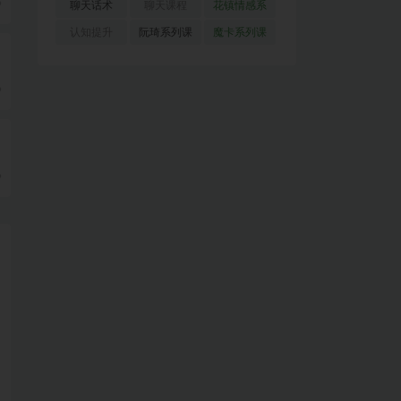
(51)
(23)
(155)
9
聊天话术
聊天课程
花镇情感系
(91)
(171)
列
(35)
认知提升
阮琦系列课
魔卡系列课
(33)
(22)
程
(30)
9
9