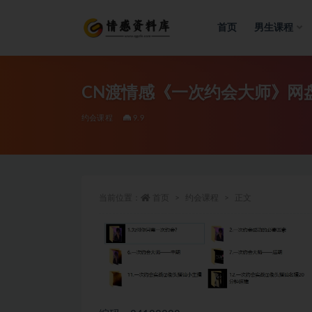
首页
男生课程
全部
CN渡情感《一次约会大师》网盘
约会课程
9.9
当前位置：
首页
约会课程
正文