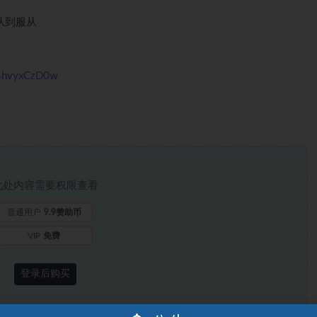
从到服从
qz4hvyxCzD0w
此处内容需要权限查看
普通用户
9.9赞助币
VIP
免费
登录后购买