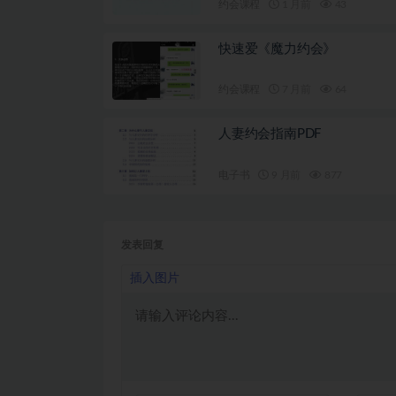
约会课程
1 月前
43
快速爱《魔力约会》
约会课程
7 月前
64
人妻约会指南PDF
电子书
9 月前
877
发表回复
插入图片