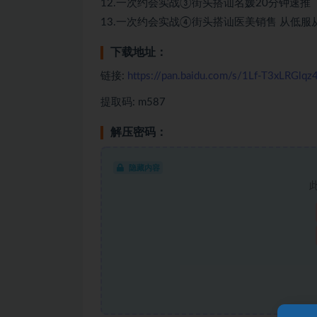
12.一次约会实战③街头搭讪名媛20分钟速推
13.一次约会实战④街头搭讪医美销售 从低服
下载地址：
链接:
https://pan.baidu.com/s/1Lf-T3xLRGl
提取码: m587
解压密码：
隐藏内容