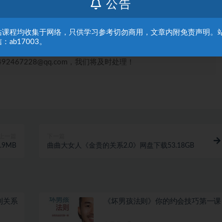
公告
站课程均收集于网络，只供学习参考切勿商用，文章内附免责声明。
和交流使用，版权归原作者所有，请在下载后24小时之内自觉
：ab17003。
及时购买和付费发生的侵权行为，与本站无关。本站发布的内
467228@qq.com，我们将及时处理！
上一篇
下一篇
9MB
曲曲大女人《金贵的关系2.0》网盘下载53.18GB
到关系
《坏男孩法则》你的约会技巧第一课