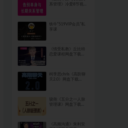
系管理》冷爱8节视频
课程
铁牛“519VIP会员”私
享课
《情受私教》丘比特
恋爱课程网盘下载
12.3GB
柯李思chris《高阶聊
天2.0》网盘下载
3.6GB
骏尧《五分之一人脉
管理课》网盘下载
576.5MB
《高频沟通》朱利安