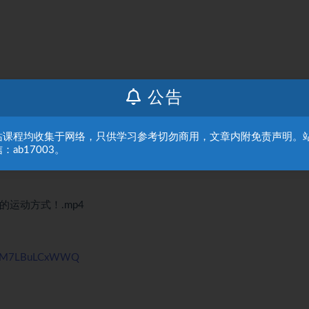
公告
站课程均收集于网络，只供学习参考切勿商用，文章内附免责声明。
：ab17003。
c的运动方式！.mp4
LXTaM7LBuLCxWWQ