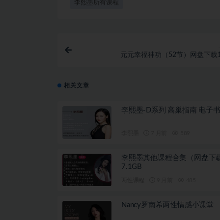
李熙墨所有课程
元元幸福神功（52节）网盘下载1.
相关文章
李熙墨-D系列 高巢指南 电子
李熙墨
7 月前
589
李熙墨其他课程合集（网盘下
7.1GB
两性课程
9 月前
485
Nancy罗南希两性情感小课堂