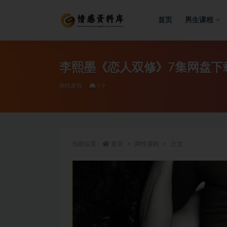
首页
男生课程
全部
李熙墨《恋人双修》7集网盘下载
两性课程
9.9
当前位置：
首页
两性课程
正文