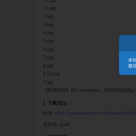
11.jpg
12.jpg
2.jpg
3.jpg
4.jpg
5.jpg
6.jpg
7.jpg
本
8.jpg
微信
9 (2).jpg
9.jpg
【附赠课程】恋人shuangxiu，共同锻炼提高g
下载地址：
链接:
https://pan.baidu.com/s/1X6naN30
提取码: pymf