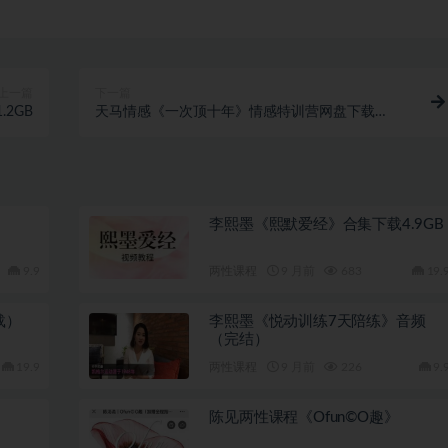
上一篇
下一篇
2GB
天马情感《一次顶十年》情感特训营网盘下载
10.7GB
书
李熙墨《熙默爱经》合集下载4.9GB
9.9
两性课程
9 月前
683
19.
载）
李熙墨《悦动训练7天陪练》音频
（完结）
19.9
两性课程
9 月前
226
9.
陈见两性课程《Ofun©O趣》