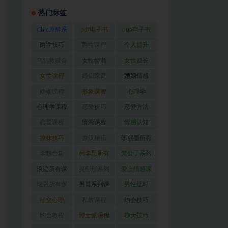
热门标签
Chic原醉系
pdf电子书
pua电子书
列
(47)
(370)
(317)
两性技巧
两性课程
个人提升
(26)
(194)
(27)
乌鸦救赎合
女性情商
女性成长
集
(42)
(22)
(39)
女生课程
婚姻家庭
婚姻情感
(117)
(56)
(30)
婚姻课程
形象课程
心理学
(54)
(38)
(128)
心理学课程
恋爱技巧
恋爱方法
(81)
(92)
(88)
恋爱课程
情商课程
情感认知
(54)
(62)
(22)
撩妹技巧
撩汉秘籍
李熙墨所有
(63)
(31)
课程
(24)
李越合集
柯李思所有
梵公子系列
(23)
课程
(31)
(31)
浪迹所有课
灵彤彤系列
爱上情感课
程
(68)
(26)
程
(34)
瑞恩所有课
男哥系列课
男性延时
程
(26)
程
(30)
(26)
社交心理
私教课程
约会技巧
(67)
(80)
(41)
约会教程
绅士派课程
聊天技巧