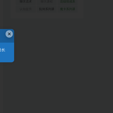
(51)
(23)
(155)
聊天话术
聊天课程
花镇情感系
(91)
(171)
列
(35)
认知提升
阮琦系列课
魔卡系列课
(33)
(22)
程
(30)
×
站长