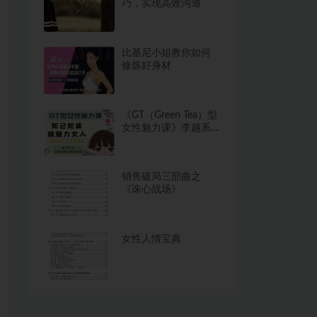
巧，实现高效沟通
比基尼小姐教你如何
修炼好身材
《GT（Green Tea）型
女性魅力课》李越系
列课程网盘下载
746.7MB
销售破局三部曲之
《诛心战场》
女性人情宝典