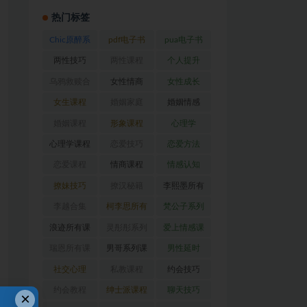
热门标签
Chic原醉系
pdf电子书
pua电子书
列
(47)
(369)
(316)
两性技巧
两性课程
个人提升
(26)
(194)
(27)
乌鸦救赎合
女性情商
女性成长
集
(42)
(22)
(39)
女生课程
婚姻家庭
婚姻情感
(117)
(56)
(30)
婚姻课程
形象课程
心理学
(54)
(38)
(128)
心理学课程
恋爱技巧
恋爱方法
(81)
(92)
(88)
恋爱课程
情商课程
情感认知
(54)
(62)
(22)
撩妹技巧
撩汉秘籍
李熙墨所有
(63)
(31)
课程
(24)
李越合集
柯李思所有
梵公子系列
(23)
课程
(31)
(31)
浪迹所有课
灵彤彤系列
爱上情感课
程
(68)
(26)
程
(34)
瑞恩所有课
男哥系列课
男性延时
程
(26)
程
(30)
(26)
社交心理
私教课程
约会技巧
(67)
(80)
(41)
约会教程
绅士派课程
聊天技巧
×