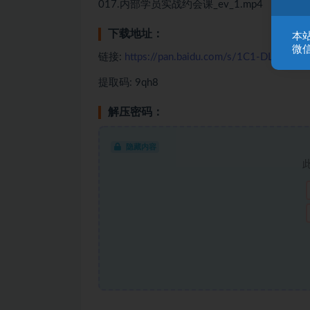
017.内部学员实战约会课_ev_1.mp4
下载地址：
本
微信
链接:
https://pan.baidu.com/s/1C1-DLyytd
提取码: 9qh8
解压密码：
隐藏内容