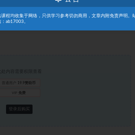
站课程均收集于网络，只供学习参考切勿商用，文章内附免责声明。
：ab17003。
iMy-wU1AQZZPg
此处内容需要权限查看
普通用户
19.9赞助币
VIP
免费
登录后购买