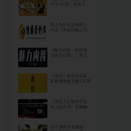
手活+口爱》套装下载
819.2MB
男人为什么选择晚上
约会（男生约晚上见
面合适吗）
《魅力内核（你的强
力状态引擎）》爱上
情感系列课网盘下载
776.5MB
《进化》偷先生高级
私教课网盘下载1.5GB
《顶层人士秘而不宣
的人性天书》音频晚
晴课程网盘下载
482.8MB
12个倾听的关键技