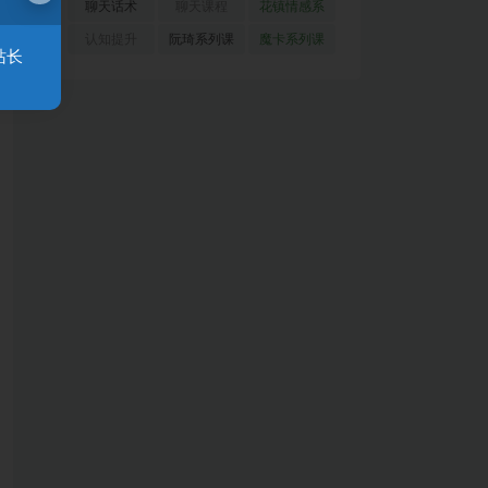
(51)
(23)
(155)
聊天话术
聊天课程
花镇情感系
(91)
(171)
列
(35)
认知提升
阮琦系列课
魔卡系列课
站长
(33)
(22)
程
(30)