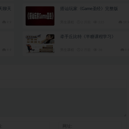
天聊天
搭讪玩家《Game圣经》完整版
9.9
男生课程
2 月前
235
19.
牵手丘比特《半糖课程学习》
9.9
男生课程
2 月前
38
9.