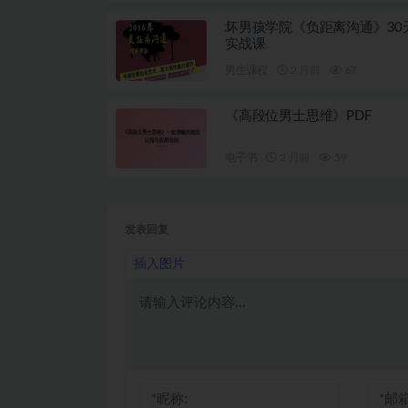
坏男孩学院《负距离沟通》30
实战课
男生课程
2 月前
67
《高段位男士思维》PDF
电子书
2 月前
59
发表回复
插入图片