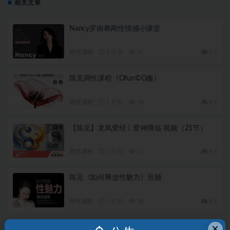
相关文章
Nancy罗南希两性情感小课堂
两性课程
5 天前
31
9.9
陈见两性课程《Ofun©O趣》
两性课程
1 月前
54
9.9
【陈见】龙凤爱经丨爱神降临 视频（21节）
两性课程
1 月前
52
9.9
陈见《如何释放性魅力》音频
两性课程
2 月前
58
9.9
×
许蓝方《男女那些羞羞事》