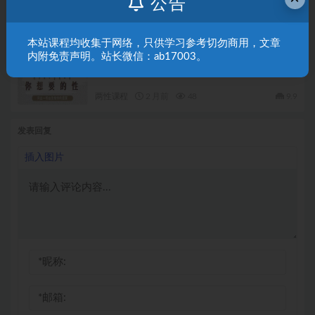
公告
两性课程
2 月前
65
9.9
本站课程均收集于网络，只供学习参考切勿商用，文章
内附免责声明。站长微信：ab17003。
李银河《这才是你想要的性》
两性课程
2 月前
48
9.9
发表回复
插入图片