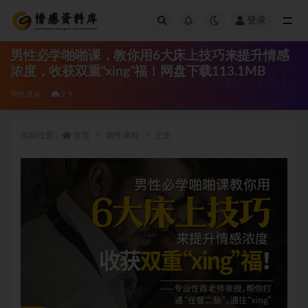
登录
全部
男性必学啪啪课，教你用6大床上技巧来提升情感
浓度，收获双重“xing”福！网盘下载113.1MB
两性课程
9.9
当前位置：
首页
两性课程
正文