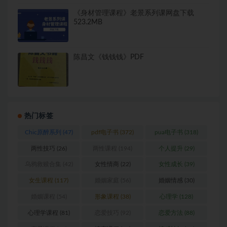
《身材管理课程》老景系列课网盘下载
523.2MB
陈昌文《钱钱钱》PDF
热门标签
Chic原醉系列
(47)
pdf电子书
(372)
pua电子书
(318)
两性技巧
(26)
两性课程
(194)
个人提升
(29)
乌鸦救赎合集
(42)
女性情商
(22)
女性成长
(39)
女生课程
(117)
婚姻家庭
(56)
婚姻情感
(30)
婚姻课程
(54)
形象课程
(38)
心理学
(128)
心理学课程
(81)
恋爱技巧
(92)
恋爱方法
(88)