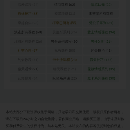
恋爱课程
(54)
情商课程
(62)
情感认知
(22)
撩妹技巧
(63)
撩汉秘籍
(31)
李熙墨所有课程
(24)
李越合集
(23)
柯李思所有课程
梵公子系列
(31)
(31)
浪迹所有课程
(68)
灵彤彤系列
(26)
爱上情感课程
(34)
瑞恩所有课程
(26)
男哥系列课程
(30)
男性延时
(26)
社交心理
(67)
私教课程
(80)
约会技巧
(41)
约会教程
(51)
绅士派课程
(23)
聊天技巧
(155)
聊天话术
(91)
聊天课程
(171)
花镇情感系列
(35)
认知提升
(34)
阮琦系列课
(22)
魔卡系列课程
(30)
本站大部分下载资源收集于网络，只做学习和交流使用，版权归原作者所有，
请在下载后24小时之内自觉删除，若作商业用途，请购买正版，由于未及时购
买和付费发生的侵权行为，与本站无关。本站发布的内容若侵犯到您的权益，