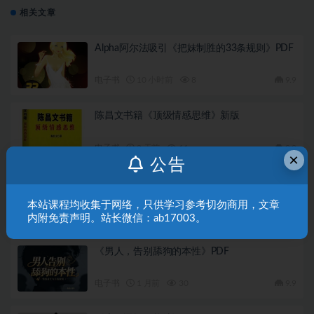
相关文章
Alpha阿尔法吸引《把妹制胜的33条规则》PDF
电子书
10 小时前
8
9.9
陈昌文书籍《顶级情感思维》新版
电子书
2 天前
11
9.9
×
公告
《红桃皇后博弈录》PDF
本站课程均收集于网络，只供学习参考切勿商用，文章
电子书
1 月前
36
9.9
内附免责声明。站长微信：ab17003。
《男人，告别舔狗的本性》PDF
电子书
1 月前
30
9.9