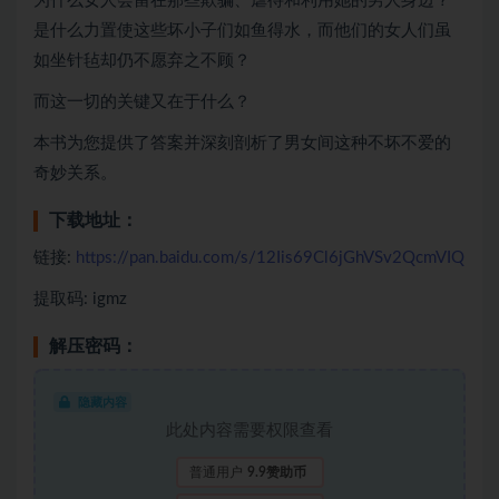
为什么女人会留在那些欺骗、虐待和利用她的男人身边？
是什么力置使这些坏小子们如鱼得水，而他们的女人们虽
如坐针毡却仍不愿弃之不顾？
而这一切的关键又在于什么？
本书为您提供了答案并深刻剖析了男女间这种不坏不爱的
奇妙关系。
下载地址：
链接:
https://pan.baidu.com/s/12Iis69Cl6jGhVSv2QcmVIQ
提取码: igmz
解压密码：
隐藏内容
此处内容需要权限查看
普通用户
9.9赞助币