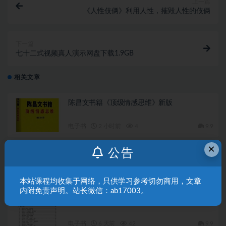
上一篇
《人性伎俩》利用人性，摧毁人性的伎俩
下一篇
七十二式视频真人演示网盘下载1.9GB
相关文章
陈昌文书籍《顶级情感思维》新版
电子书
2 小时前
4
9.9
×
公告
《两性关系背后的真相》PDF
电子书
4 天前
23
9.9
本站课程均收集于网络，只供学习参考切勿商用，文章
内附免责声明。站长微信：ab17003。
《高情商恋爱100课》PDF
电子书
6 天前
42
9.9