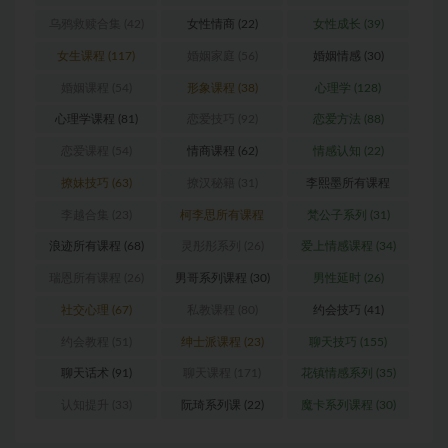
乌鸦救赎合集
(42)
女性情商
(22)
女性成长
(39)
女生课程
(117)
婚姻家庭
(56)
婚姻情感
(30)
婚姻课程
(54)
形象课程
(38)
心理学
(128)
心理学课程
(81)
恋爱技巧
(92)
恋爱方法
(88)
恋爱课程
(54)
情商课程
(62)
情感认知
(22)
撩妹技巧
(63)
撩汉秘籍
(31)
李熙墨所有课程
(24)
李越合集
(23)
柯李思所有课程
梵公子系列
(31)
(31)
浪迹所有课程
(68)
灵彤彤系列
(26)
爱上情感课程
(34)
瑞恩所有课程
(26)
男哥系列课程
(30)
男性延时
(26)
社交心理
(67)
私教课程
(80)
约会技巧
(41)
约会教程
(51)
绅士派课程
(23)
聊天技巧
(155)
聊天话术
(91)
聊天课程
(171)
花镇情感系列
(35)
认知提升
(33)
阮琦系列课
(22)
魔卡系列课程
(30)