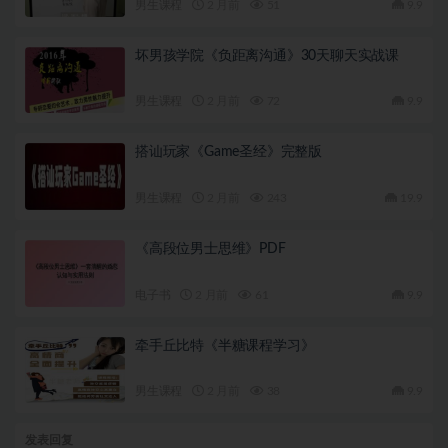
男生课程
2 月前
51
9.9
坏男孩学院《负距离沟通》30天聊天实战课
男生课程
2 月前
72
9.9
搭讪玩家《Game圣经》完整版
男生课程
2 月前
243
19.9
《高段位男士思维》PDF
电子书
2 月前
61
9.9
牵手丘比特《半糖课程学习》
男生课程
2 月前
38
9.9
发表回复