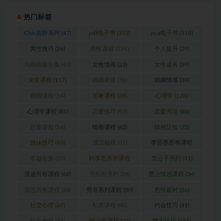
热门标签
Chic原醉系列
(47)
pdf电子书
(372)
pua电子书
(318)
两性技巧
(26)
两性课程
(194)
个人提升
(29)
乌鸦救赎合集
(42)
女性情商
(22)
女性成长
(39)
女生课程
(117)
婚姻家庭
(56)
婚姻情感
(30)
婚姻课程
(54)
形象课程
(38)
心理学
(128)
心理学课程
(81)
恋爱技巧
(92)
恋爱方法
(88)
恋爱课程
(54)
情商课程
(62)
情感认知
(22)
撩妹技巧
(63)
撩汉秘籍
(31)
李熙墨所有课程
(24)
李越合集
(23)
柯李思所有课程
梵公子系列
(31)
(31)
浪迹所有课程
(68)
灵彤彤系列
(26)
爱上情感课程
(34)
瑞恩所有课程
(26)
男哥系列课程
(30)
男性延时
(26)
社交心理
(67)
私教课程
(80)
约会技巧
(41)