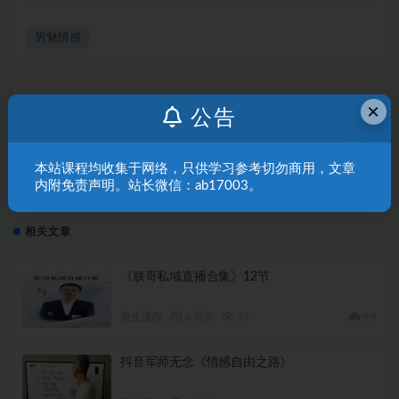
男魅情感
上一篇
×
公告
100天性力激活秘笈
本站课程均收集于网络，只供学习参考切勿商用，文章
下一篇
内附免责声明。站长微信：ab17003。
TC性与爱 T20（网盘下载）4GB
相关文章
《朕哥私域直播合集》12节
男生课程
4 周前
27
9.9
抖音军师无念《情感自由之路》