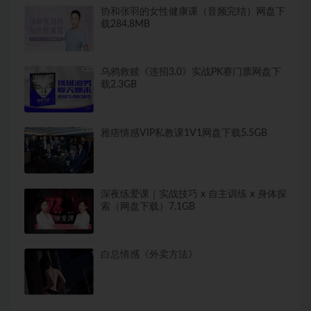
协和张羽的女性健康课（音频完结）网盘下
载284.8MB
乌鸦救赎《连招3.0》实战PK赛门票网盘下
载2.3GB
雅痞情感VIP私教课1V1网盘下载5.5GB
深夜练爱课｜实战技巧 x 自主训练 x 身体探
索（网盘下载）7.1GB
白总情感《外卖方法》