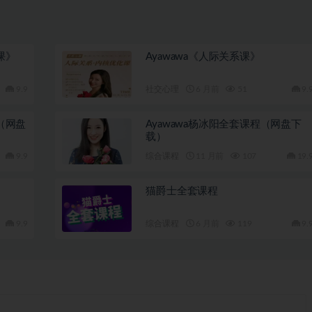
课》
Ayawawa《人际关系课》
9.9
社交心理
6 月前
51
9.
（网盘
Ayawawa杨冰阳全套课程（网盘下
载）
9.9
综合课程
11 月前
107
19.
猫爵士全套课程
9.9
综合课程
6 月前
119
9.