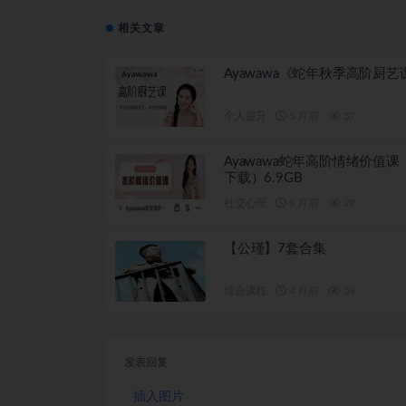
相关文章
Ayawawa《蛇年秋季高阶厨艺
个人提升
5 月前
57
Ayawawa蛇年高阶情绪价值课
下载）6.9GB
社交心理
9 月前
29
【公瑾】7套合集
综合课程
4 月前
59
发表回复
插入图片