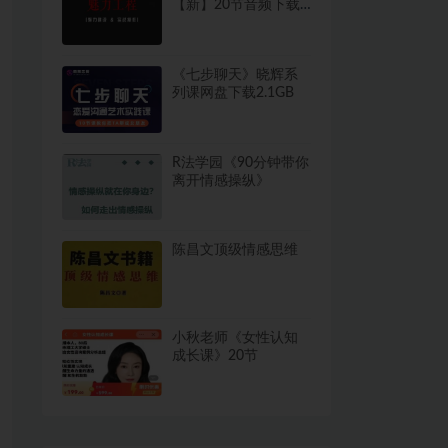
【新】20节音频下载
1.5GB
《七步聊天》晓辉系
列课网盘下载2.1GB
R法学园《90分钟带你
离开情感操纵》
陈昌文顶级情感思维
小秋老师《女性认知
成长课》20节