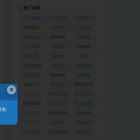
热门标签
Chic原醉系
pdf电子书
pua电子书
列
(47)
(369)
(316)
两性技巧
两性课程
个人提升
(26)
(194)
(27)
乌鸦救赎合
女性情商
女性成长
集
(42)
(22)
(39)
女生课程
婚姻家庭
婚姻情感
(117)
(56)
(30)
婚姻课程
形象课程
心理学
(54)
(38)
(128)
心理学课程
恋爱技巧
恋爱方法
(81)
(92)
(88)
恋爱课程
情商课程
情感认知
(54)
(62)
(22)
撩妹技巧
撩汉秘籍
李熙墨所有
×
(63)
(31)
课程
(24)
李越合集
柯李思所有
梵公子系列
(23)
课程
(31)
(31)
浪迹所有课
灵彤彤系列
爱上情感课
站长
程
(68)
(26)
程
(34)
瑞恩所有课
男哥系列课
男性延时
程
(26)
程
(30)
(26)
社交心理
私教课程
约会技巧
(67)
(80)
(41)
约会教程
绅士派课程
聊天技巧