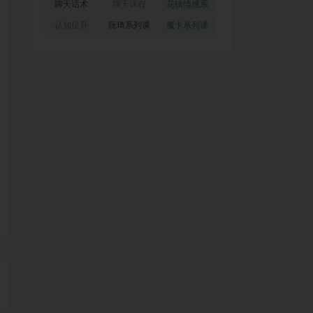
(51)
(23)
(155)
聊天话术
聊天课程
花镇情感系
(91)
(171)
列
(35)
认知提升
阮琦系列课
魔卡系列课
(33)
(22)
程
(30)