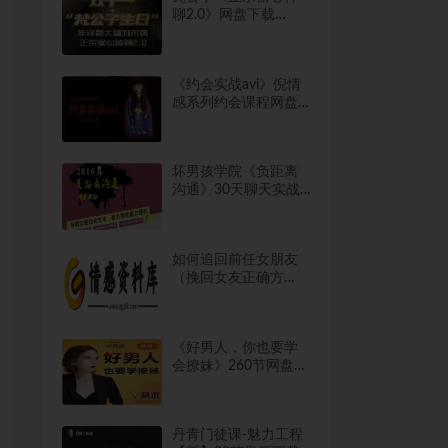
聊2.0》网盘下载
18.4GB
《约会实战avi》倪情
感系列约会课程网盘
下载3.2GB
坏男孩学院《负距离
沟通》30天聊天实战
课
如何追回前任女朋友
（挽回女友正确方
法）
《好男人，你也要学
会撩妹》260节网盘下
载1.8GB
丹青门徒课-魅力工程