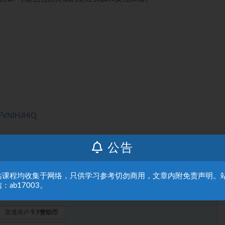
IcFVNIHJHiQ
公告
站课程均收集于网络，只供学习参考切勿商用，文章内附免责声明。
：ab17003。
此处内容需要权限查看
普通用户
9.9赞助币