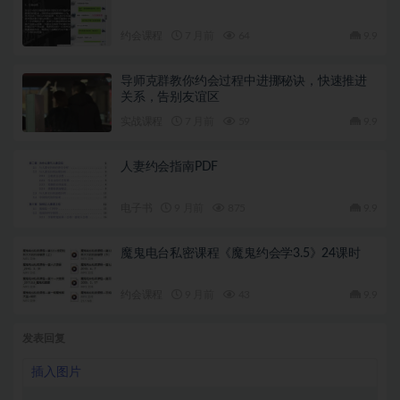
约会课程
7 月前
64
9.9
导师克群教你约会过程中进挪秘诀，快速推进
关系，告别友谊区
实战课程
7 月前
59
9.9
人妻约会指南PDF
电子书
9 月前
875
9.9
魔鬼电台私密课程《魔鬼约会学3.5》24课时
约会课程
9 月前
43
9.9
发表回复
插入图片