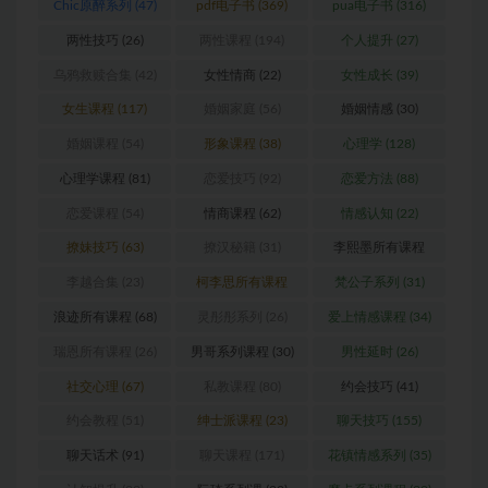
Chic原醉系列
(47)
pdf电子书
(369)
pua电子书
(316)
两性技巧
(26)
两性课程
(194)
个人提升
(27)
乌鸦救赎合集
(42)
女性情商
(22)
女性成长
(39)
女生课程
(117)
婚姻家庭
(56)
婚姻情感
(30)
婚姻课程
(54)
形象课程
(38)
心理学
(128)
心理学课程
(81)
恋爱技巧
(92)
恋爱方法
(88)
恋爱课程
(54)
情商课程
(62)
情感认知
(22)
撩妹技巧
(63)
撩汉秘籍
(31)
李熙墨所有课程
(24)
李越合集
(23)
柯李思所有课程
梵公子系列
(31)
(31)
浪迹所有课程
(68)
灵彤彤系列
(26)
爱上情感课程
(34)
瑞恩所有课程
(26)
男哥系列课程
(30)
男性延时
(26)
社交心理
(67)
私教课程
(80)
约会技巧
(41)
约会教程
(51)
绅士派课程
(23)
聊天技巧
(155)
聊天话术
(91)
聊天课程
(171)
花镇情感系列
(35)