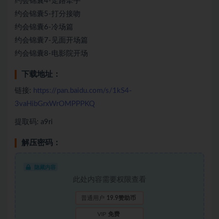
约会锦囊4-走路牵手
约会锦囊5-打分接吻
约会锦囊6-冷场篇
约会锦囊7-见面开场篇
约会锦囊8-电影院开场
下载地址：
链接:
https://pan.baidu.com/s/1kS4-
3vaHibGrxWrOMPPPKQ
提取码: a9ri
解压密码：
隐藏内容
此处内容需要权限查看
普通用户
19.9赞助币
VIP
免费