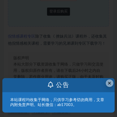
登录后购买
倪情感课程专区
除了收集《 撩妹兵法》课程外，还收集其
他倪情感相关课程，需要学习的兄弟课到专区下载学习！
版权声明
本站大部分下载资源收集于网络，只做学习和交流使
用，版权归原作者所有，请在下载后24小时之内自
觉删除，若作商业用途，请购买正版，由于未及时购
×
买和付费发生的侵权行为，与本站无关。本站发布的
公告
内容若侵犯到您的权益，请联系站长邮箱：
3492467228@qq.com，我们将及时处理！
本站课程均收集于网络，只供学习参考切勿商用，文章
内附免责声明。站长微信：ab17003。
倪情感课程
约会技巧
约会教程