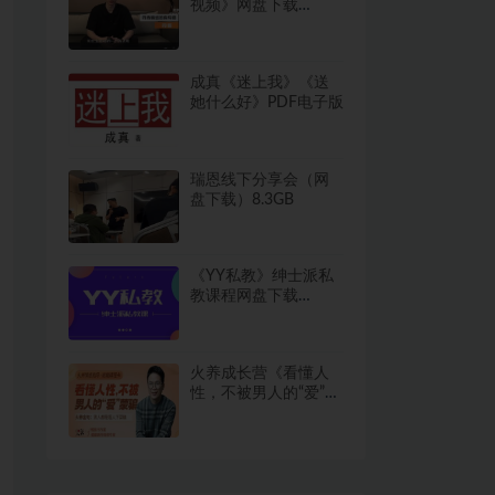
视频》网盘下载
337.6MB
成真《迷上我》《送
她什么好》PDF电子版
瑞恩线下分享会（网
盘下载）8.3GB
《YY私教》绅士派私
教课程网盘下载
17.8GB
火养成长营《看懂人
性，不被男人的“爱”蒙
骗》（音频）-18节