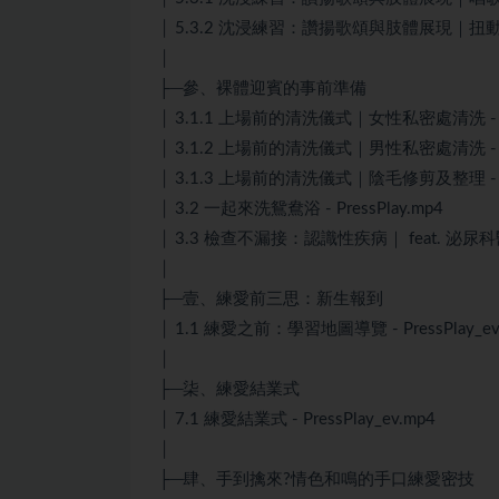
│ 5.3.2 沈浸練習：讚揚歌頌與肢體展現｜扭動練習 -
│
├─參、裸體迎賓的事前準備
│ 3.1.1 上場前的清洗儀式｜女性私密處清洗 - Pre
│ 3.1.2 上場前的清洗儀式｜男性私密處清洗 - Pre
│ 3.1.3 上場前的清洗儀式｜陰毛修剪及整理 - Pre
│ 3.2 一起來洗鴛鴦浴 - PressPlay.mp4
│ 3.3 檢查不漏接：認識性疾病｜ feat. 泌尿科醫生
│
├─壹、練愛前三思：新生報到
│ 1.1 練愛之前：學習地圖導覽 - PressPlay_ev
│
├─柒、練愛結業式
│ 7.1 練愛結業式 - PressPlay_ev.mp4
│
├─肆、手到擒來?情色和鳴的手口練愛密技