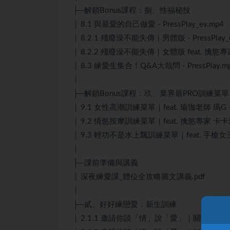
├─解鎖Bonus課程：捌、性福秘技
│ 8.1 與最愛的自己做愛 - PressPlay_ev.mp4
│ 8.2.1 殘廢澡不能失傳｜男體版 - PressPlay_e
│ 8.2.2 殘廢澡不能失傳｜女體版 feat. 擒慾專家 
│ 8.3 練愛生集合！Q&A大哉問 - PressPlay.m
│
├─解鎖Bonus課程：玖、業界最PRO訓練菜單
│ 9.1 女性高潮訓練菜單｜feat. 瑜珈老師 瑪G - Pr
│ 9.2 情慾按摩訓練菜單｜feat. 擒慾專家 卡卡洛斯 -
│ 9.3 輕功不是水上飄訓練菜單｜feat. 手槍女王 袁非
│
├─課前準備與講義
│ 深夜練愛課_體位全攻略圖文講義.pdf
│
├─貳、好好練戀愛：新生訓練
│ 2.1.1 邀請你談「情」說「愛」｜關於尊重，避免性騷