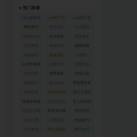
热门标签
Chic原醉系
pdf电子书
pua电子书
列
(47)
(369)
(316)
两性技巧
两性课程
个人提升
(26)
(194)
(27)
乌鸦救赎合
女性情商
女性成长
集
(42)
(22)
(39)
女生课程
婚姻家庭
婚姻情感
(117)
(56)
(30)
婚姻课程
形象课程
心理学
(54)
(38)
(128)
心理学课程
恋爱技巧
恋爱方法
(81)
(92)
(88)
恋爱课程
情商课程
情感认知
(54)
(62)
(22)
撩妹技巧
撩汉秘籍
李熙墨所有
(63)
(31)
课程
(24)
李越合集
柯李思所有
梵公子系列
(23)
课程
(31)
(31)
浪迹所有课
灵彤彤系列
爱上情感课
程
(68)
(26)
程
(34)
瑞恩所有课
男哥系列课
男性延时
程
(26)
程
(30)
(26)
社交心理
私教课程
约会技巧
(67)
(80)
(41)
约会教程
绅士派课程
聊天技巧