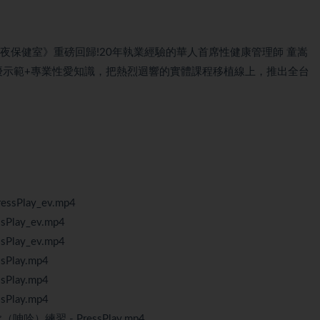
夜保健室》重磅回歸!20年執業經驗的華人首席性健康管理師 童嵩
優示範+專業性愛知識，把熱烈迴響的實體課程移植線上，推出全台
Play_ev.mp4
lay_ev.mp4
lay_ev.mp4
lay.mp4
lay.mp4
lay.mp4
）練習 - PressPlay.mp4