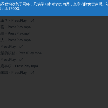
t & Mr. R - PressPlay_ev.mp4
站课程均收集于网络，只供学习参考切勿商用，文章内附免责声明。
ressPlay_ev.mp4
：ab17003。
 PressPlay.mp4
 PressPlay.mp4
PressPlay.mp4
PressPlay.mp4
PressPlay.mp4
ssPlay.mp4
點 - PressPlay.mp4
ssPlay.mp4
- PressPlay.mp4
 PressPlay.mp4