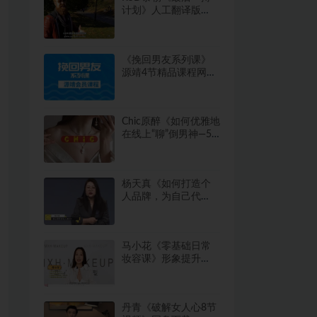
计划》人工翻译版
3.7GB
《挽回男友系列课》
源靖4节精品课程网盘
下载102.3MB
Chic原醉《如何优雅地
在线上“聊”倒男神—5
分钟就能撩动男人
心》完结
杨天真《如何打造个
人品牌，为自己代
言》6集完结下载
658.6MB
马小花《零基础日常
妆容课》形象提升
15.9GB
丹青《破解女人心8节