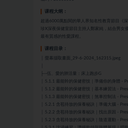
课程大纲：
超過6000萬點閱的華人界知名性教育節目《深
珍X深夜保健室節目主持人鄭家純，結合男女
最有質感的性愛課程。
课程目录：
│ 螢幕擷取畫面_29-6-2024_162315.jpeg
│
├─伍、愛的肺活量：床上跑步G
│ 5.1.1 最能幹的保健密技｜準備你的身體 - Press
│ 5.1.2 最能幹的保健密技｜基本練習法 - PressP
│ 5.1.3 最能幹的保健密技｜煞車控制法 - PressP
│ 5.2.1 含苞待放的保養秘訣｜準備大腦 - PressP
│ 5.2.2 含苞待放的保養秘訣｜找出原因 - PressP
│ 5.2.3 含苞待放的保養秘訣｜陰道運動 - PressP
│ 5.3.1 沈浸練習：讚揚歌頌與肢體展現｜唱歌（呻吟