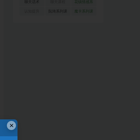
(51)
(23)
(155)
聊天话术
聊天课程
花镇情感系
(91)
(171)
列
(35)
认知提升
阮琦系列课
魔卡系列课
(33)
(22)
程
(30)
×