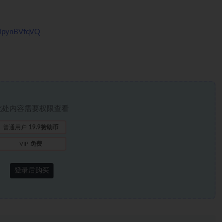
60pynBVfqVQ
此处内容需要权限查看
普通用户
19.9赞助币
VIP
免费
登录后购买