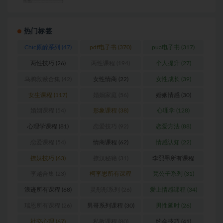
热门标签
Chic原醉系列
(47)
pdf电子书
(370)
pua电子书
(317)
两性技巧
(26)
两性课程
(194)
个人提升
(27)
乌鸦救赎合集
(42)
女性情商
(22)
女性成长
(39)
女生课程
(117)
婚姻家庭
(56)
婚姻情感
(30)
婚姻课程
(54)
形象课程
(38)
心理学
(128)
心理学课程
(81)
恋爱技巧
(92)
恋爱方法
(88)
恋爱课程
(54)
情商课程
(62)
情感认知
(22)
撩妹技巧
(63)
撩汉秘籍
(31)
李熙墨所有课程
(24)
李越合集
(23)
柯李思所有课程
梵公子系列
(31)
(31)
浪迹所有课程
(68)
灵彤彤系列
(26)
爱上情感课程
(34)
瑞恩所有课程
(26)
男哥系列课程
(30)
男性延时
(26)
社交心理
(67)
私教课程
(80)
约会技巧
(41)