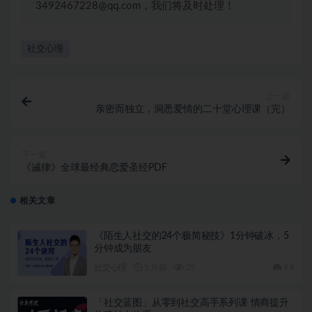
3492467228@qq.com，我们将及时处理！
社交心理
上一篇
亲密而独立，洞悉爱情的二十堂心理课（完）
下一篇
《诫律》全球最经典恋爱圣经PDF
相关文章
《陌生人社交的24个极简秘技》1分钟破冰，5
分钟成为朋友
社交心理
1 月前
25
9.9
「社交蓝图」从零到社交高手系列课 情商提升