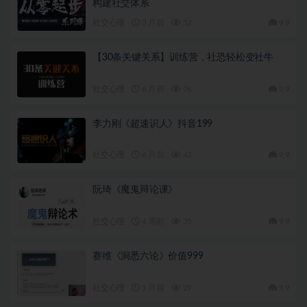
构建社交体系
社交心理
3 月前
52
9.9
【30条关键关系】训练营，社恐轻松变社牛
社交心理
6 月前
76
9.9
李力刚《超速识人》抖音199
社交心理
6 月前
43
9.9
阮琦《魔鬼辩论课》
社交心理
4 周前
35
9.9
赛维《洞悉六论》价值999
社交心理
1 月前
29
9.9