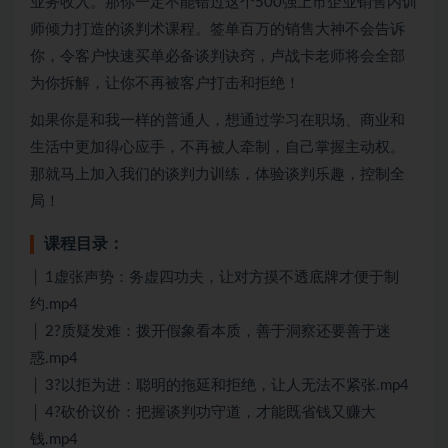
业务收入。那你一定不能错过这个500强上市企业销售内训
师倾力打造的谈判术课程。签单百万的销售大神不会告诉
你，令客户快速买单必备谈判诀窍，卢战卡老师将会全部
为你拆解，让你不再被客户打击和拒绝！
如果你是和我一样的普通人，想通过学习在职场、商业和
生活中更加得心应手，不再被人牵制，自己掌握主动权。
那就马上加入我们的谈判力训练，体验谈判乐趣，控制全
局！
课程目录：
│ 1虚张声势：务虚四功夫，让对方摸不透底牌才便于制
约.mp4
│ 2?质疑发难：拨开假象看本质，善于洞察还要善于迷
惑.mp4
│ 3?以拒为进：聪明的拖延和拒绝，让人无法不紧张.mp4
│ 4?砍价议价：把握谈判功守道，才能既省钱又赚大
钱.mp4