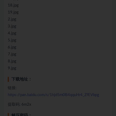
18.jpg
19.jpg
2.jpg
3.jpg
4.jpg
5.jpg
6.jpg
7.jpg
8.jpg
9.jpg
下载地址：
链接:
https://pan.baidu.com/s/1hjd5m0B4qquHr4_ZfEVbpg
提取码: 6m2x
解压密码：