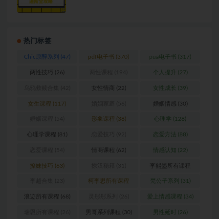
热门标签
Chic原醉系列
(47)
pdf电子书
(370)
pua电子书
(317)
两性技巧
(26)
两性课程
(194)
个人提升
(27)
乌鸦救赎合集
(42)
女性情商
(22)
女性成长
(39)
女生课程
(117)
婚姻家庭
(56)
婚姻情感
(30)
婚姻课程
(54)
形象课程
(38)
心理学
(128)
心理学课程
(81)
恋爱技巧
(92)
恋爱方法
(88)
恋爱课程
(54)
情商课程
(62)
情感认知
(22)
撩妹技巧
(63)
撩汉秘籍
(31)
李熙墨所有课程
(24)
李越合集
(23)
柯李思所有课程
梵公子系列
(31)
(31)
浪迹所有课程
(68)
灵彤彤系列
(26)
爱上情感课程
(34)
瑞恩所有课程
(26)
男哥系列课程
(30)
男性延时
(26)