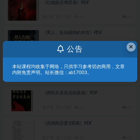
《红桃皇后博弈录》PDF
电子书
1 月前
32
9.9
《男人，告别舔狗的本性》PDF
×
电子书
1 月前
28
9.9
公告
《恋爱中的推拉技巧》PDF
本站课程均收集于网络，只供学习参考切勿商用，文章
内附免责声明。站长微信：ab17003。
恋爱课程
1 月前
51
9.9
《两性关系背后的真相》PDF
电子书
4 天前
23
9.9
《高情商恋爱100课》PDF
电子书
6 天前
42
9.9