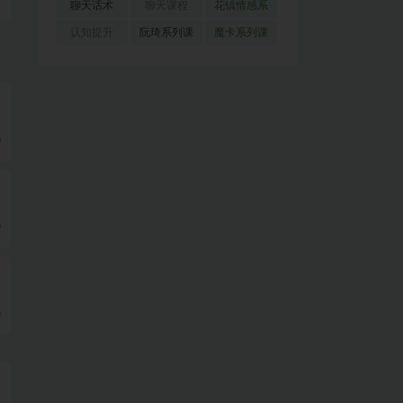
(51)
(23)
(155)
聊天话术
聊天课程
花镇情感系
(91)
(171)
列
(35)
认知提升
阮琦系列课
魔卡系列课
(34)
(22)
程
(30)
9
9
9