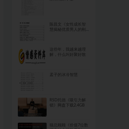
陈昌文《女性成长智
慧揭秘优质男人的刚
需》
这些年，我越来越理
解，什么叫好聚好散
孟子的冰冷智慧
RSD托德《吸引力解
锁》网盘下载2.4GB
猫总顾顾《价值7位数