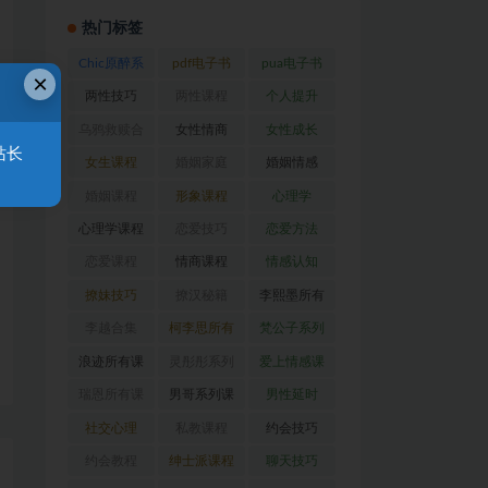
热门标签
Chic原醉系
pdf电子书
pua电子书
×
列
(47)
(372)
(318)
两性技巧
两性课程
个人提升
(26)
(194)
(29)
乌鸦救赎合
女性情商
女性成长
站长
集
(42)
(22)
(39)
女生课程
婚姻家庭
婚姻情感
(117)
(56)
(30)
婚姻课程
形象课程
心理学
(54)
(38)
(128)
心理学课程
恋爱技巧
恋爱方法
(81)
(92)
(88)
恋爱课程
情商课程
情感认知
(54)
(62)
(22)
撩妹技巧
撩汉秘籍
李熙墨所有
(63)
(31)
课程
(24)
李越合集
柯李思所有
梵公子系列
(23)
课程
(31)
(31)
浪迹所有课
灵彤彤系列
爱上情感课
程
(68)
(26)
程
(34)
瑞恩所有课
男哥系列课
男性延时
程
(26)
程
(30)
(26)
社交心理
私教课程
约会技巧
(67)
(80)
(41)
约会教程
绅士派课程
聊天技巧