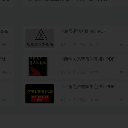
33条
《底层逻辑万能法》PDF
9.9
电子书
1 天前
12
9.
新版
《两性关系背后的真相》PDF
9.9
电子书
6 天前
29
9.
《不密之传的家学心法》PDF
9.9
电子书
2 周前
38
9.