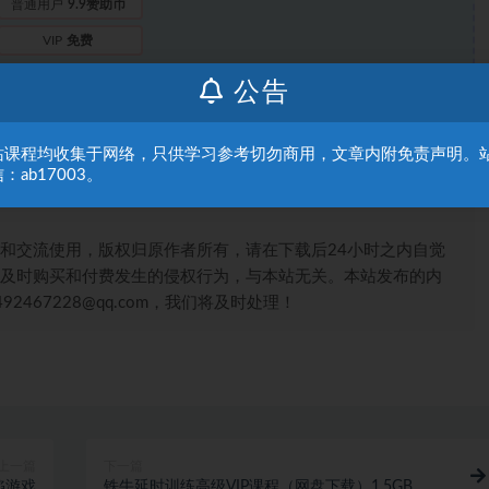
普通用户
9.9赞助币
VIP
免费
公告
登录后购买
站课程均收集于网络，只供学习参考切勿商用，文章内附免责声明。
：ab17003。
和交流使用，版权归原作者所有，请在下载后24小时之内自觉
及时购买和付费发生的侵权行为，与本站无关。本站发布的内
467228@qq.com，我们将及时处理！
上一篇
下一篇
陷游戏
铁牛延时训练高级VIP课程（网盘下载）1.5GB