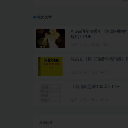
相关文章
Alpha阿尔法吸引《把妹制胜的
规则》PDF
电子书
9 小时前
8
陈昌文书籍《顶级情感思维》
电子书
2 天前
11
《高情商恋爱100课》PDF
电子书
1 周前
45
发表回复