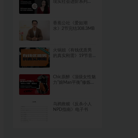
现实社会进阶系列
课》
香蕉公社《爱如潮
水》2节完结308.3MB
火锅姐《有钱优质男
的真实刚需》19节音
频下载443.6MB
Chic原醉《顶级女性魅
力“娘Man平衡”修炼
术》完结
乌鸦救赎《反杀小人
NPD指南》电子书