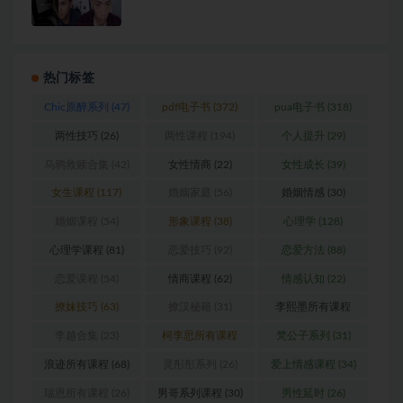
热门标签
Chic原醉系列
(47)
pdf电子书
(372)
pua电子书
(318)
两性技巧
(26)
两性课程
(194)
个人提升
(29)
乌鸦救赎合集
(42)
女性情商
(22)
女性成长
(39)
女生课程
(117)
婚姻家庭
(56)
婚姻情感
(30)
婚姻课程
(54)
形象课程
(38)
心理学
(128)
心理学课程
(81)
恋爱技巧
(92)
恋爱方法
(88)
恋爱课程
(54)
情商课程
(62)
情感认知
(22)
撩妹技巧
(63)
撩汉秘籍
(31)
李熙墨所有课程
(24)
李越合集
(23)
柯李思所有课程
梵公子系列
(31)
(31)
浪迹所有课程
(68)
灵彤彤系列
(26)
爱上情感课程
(34)
瑞恩所有课程
(26)
男哥系列课程
(30)
男性延时
(26)