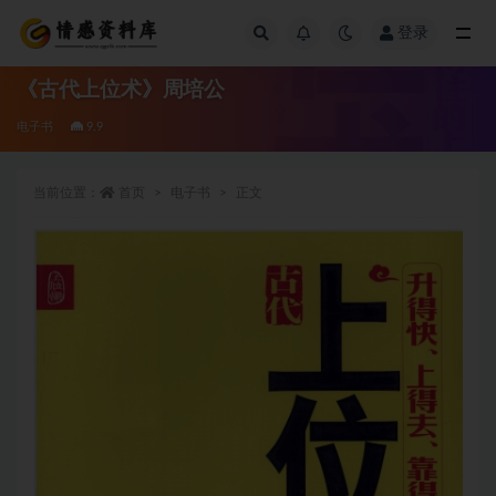
登录
全部
《古代上位术》周培公
电子书
9.9
当前位置：
首页
电子书
正文