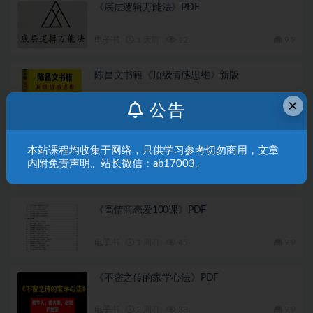
《底层逻辑万能法》PDF
电子书
1 天前
12
9.9
陈昌文书籍《顶级情感思维》新版
×
公告
电子书
2 天前
11
9.9
《两性关系背后的真相》PDF
本站课程均收集于网络，只供学习参考切勿商用，文章
内附免责声明。站长微信：ab17003。
电子书
6 天前
29
9.9
《高情商恋爱100课》PDF
电子书
1 周前
45
9.9
《不密之传的家学心法》PDF
电子书
2 周前
38
9.9