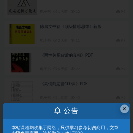
电子书
1 天前
12
9.9
陈昌文书籍《顶级情感思维》新版
电子书
2 天前
11
9.9
《两性关系背后的真相》PDF
电子书
6 天前
29
9.9
《高情商恋爱100课》PDF
电子书
1 周前
45
9.9
×
公告
《不密之传的家学心法》PDF
电子书
2 周前
38
9.9
本站课程均收集于网络，只供学习参考切勿商用，文章