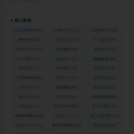
热门标签
Chic原醉系列
(47)
pdf电子书
(372)
pua电子书
(318)
两性技巧
(26)
两性课程
(194)
个人提升
(29)
乌鸦救赎合集
(42)
女性情商
(22)
女性成长
(39)
女生课程
(117)
婚姻家庭
(56)
婚姻情感
(30)
婚姻课程
(54)
形象课程
(38)
心理学
(128)
心理学课程
(81)
恋爱技巧
(92)
恋爱方法
(88)
恋爱课程
(54)
情商课程
(62)
情感认知
(22)
撩妹技巧
(63)
撩汉秘籍
(31)
李熙墨所有课程
(24)
李越合集
(23)
柯李思所有课程
梵公子系列
(31)
(31)
浪迹所有课程
(68)
灵彤彤系列
(26)
爱上情感课程
(34)
瑞恩所有课程
(26)
男哥系列课程
(30)
男性延时
(26)