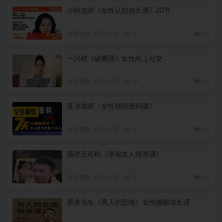
小秋老师《女性认知成长课》20节
情商认知
6 月前
57
9.9
一只橙《破圈课》女性向上社交
女生课程
6 月前
39
9.9
蓝冰老师《女性顿悟密码课》
女生课程
6 月前
40
9.9
隔壁王司机《幸福女人情商课》
女生课程
6 月前
40
9.9
墨多先生《男人的思维》女性婚姻成长课