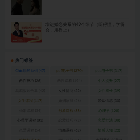
增进婚恋关系的49个细节（听得懂，学得
会，用得上）
热门标签
Chic原醉系列
(47)
pdf电子书
(370)
pua电子书
(317)
两性技巧
(26)
两性课程
(194)
个人提升
(27)
乌鸦救赎合集
(42)
女性情商
(22)
女性成长
(39)
女生课程
(117)
婚姻家庭
(56)
婚姻情感
(30)
婚姻课程
(54)
形象课程
(38)
心理学
(128)
心理学课程
(81)
恋爱技巧
(92)
恋爱方法
(88)
恋爱课程
(54)
情商课程
(62)
情感认知
(22)