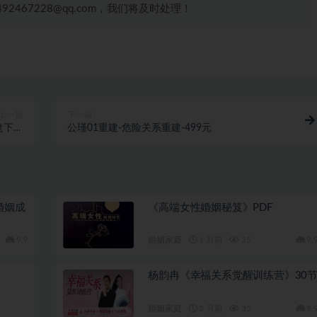
467228@qq.com，我们将及时处理！
上一篇
下一篇
盘下载
公瑾01重建-危险关系重建-499元
3.1GB
婚姻成
《高端女性婚姻秘笈》PDF
9.9
婚姻家庭
1 月前
25
9.
杨韵冉《幸福关系觉醒训练营》30
婚姻家庭
2 月前
35
9.