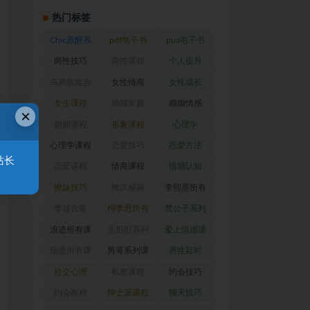
热门标签
Chic原醉系
pdf电子书
pua电子书
列
(47)
(370)
(317)
两性技巧
两性课程
个人提升
(26)
(194)
(28)
乌鸦救赎合
女性情商
女性成长
集
(42)
(22)
(39)
女生课程
婚姻家庭
婚姻情感
×
(117)
(56)
(30)
婚姻课程
形象课程
心理学
(54)
(38)
(128)
心理学课程
恋爱技巧
恋爱方法
站长
(81)
(92)
(88)
恋爱课程
情商课程
情感认知
(54)
(62)
(22)
撩妹技巧
撩汉秘籍
李熙墨所有
(63)
(31)
课程
(24)
李越合集
柯李思所有
梵公子系列
(23)
课程
(31)
(31)
浪迹所有课
灵彤彤系列
爱上情感课
程
(68)
(26)
程
(34)
瑞恩所有课
男哥系列课
男性延时
程
(26)
程
(30)
(26)
社交心理
私教课程
约会技巧
(67)
(80)
(41)
约会教程
绅士派课程
聊天技巧