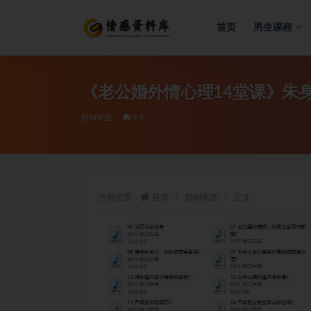
首页
男生课程
全部
《老公婚外情心理14堂课》朱
婚姻家庭
9.9
当前位置：
首页
婚姻家庭
正文