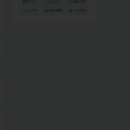
(51)
(23)
(155)
聊天话术
聊天课程
花镇情感系
(91)
(171)
列
(35)
认知提升
阮琦系列课
魔卡系列课
(33)
(22)
程
(30)
9
节
9