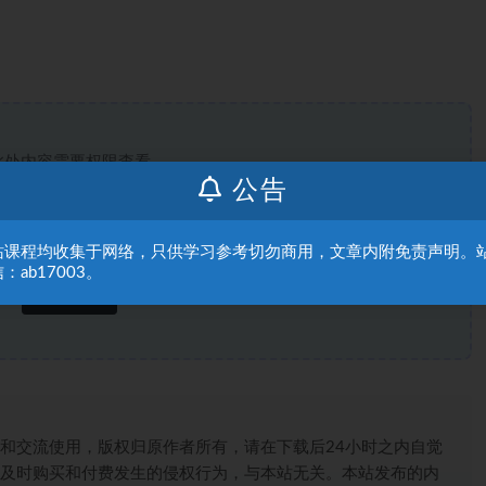
此处内容需要权限查看
公告
普通用户
9.9赞助币
VIP
免费
站课程均收集于网络，只供学习参考切勿商用，文章内附免责声明。
：ab17003。
登录后购买
和交流使用，版权归原作者所有，请在下载后24小时之内自觉
及时购买和付费发生的侵权行为，与本站无关。本站发布的内