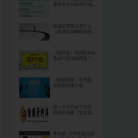
课每天十分钟40天练
习静坐解压放松课程
下载584.8MB
姐弟恋需要注意什么
（姐弟恋别触碰这些
禁忌）
《湿约会》倪团队Ney
无欢约会课程网盘下
载
《校园恋爱》坏男孩
学院系列课下载
做一个不让妹子讨厌
的聊天对象（追女孩
高情商聊天技巧）
李熙墨《9节课提高你