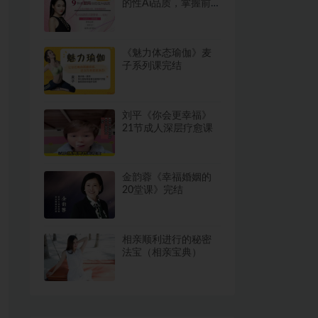
的性Ai品质，掌握前戏
中的关键要素!》网盘
下载618.9MB
《魅力体态瑜伽》麦
子系列课完结
刘平《你会更幸福》
21节成人深层疗愈课
金韵蓉《幸福婚姻的
20堂课》完结
相亲顺利进行的秘密
法宝（相亲宝典）