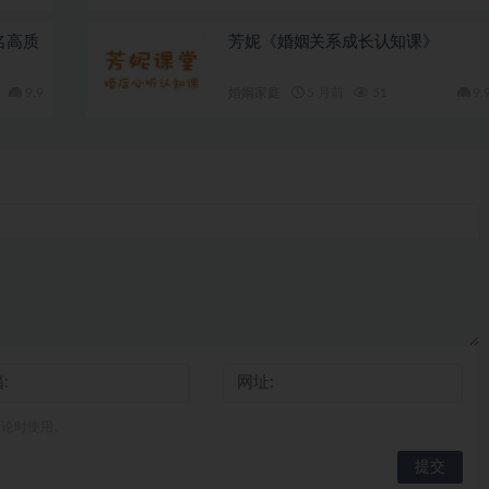
名高质
芳妮《婚姻关系成长认知课》
9.9
婚姻家庭
5 月前
51
9.
评论时使用。