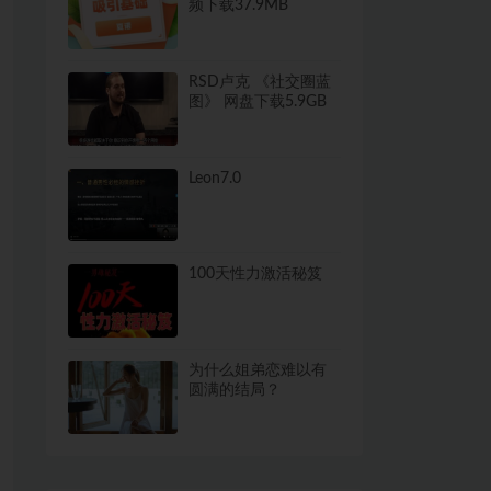
频下载37.9MB
RSD卢克 《社交圈蓝
图》 网盘下载5.9GB
Leon7.0
100天性力激活秘笈
为什么姐弟恋难以有
圆满的结局？