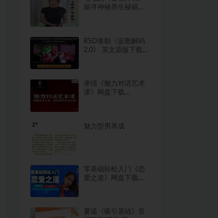
探寻神秘养生秘籍
2.3GB
RSD泰勒《蓝图解码
2.0》 英文原版下载
19.5GB
承情《魅力对话艺术
课》网盘下载
263.2MB
魅力型男养成
零基础轻松入门《恋
爱之道》网盘下载
356.8MB
夏诺《吸引基础》音