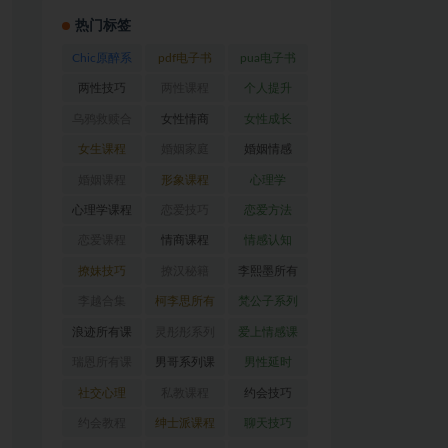
热门标签
Chic原醉系
pdf电子书
pua电子书
列
(47)
(370)
(317)
两性技巧
两性课程
个人提升
(26)
(194)
(27)
乌鸦救赎合
女性情商
女性成长
集
(42)
(22)
(39)
女生课程
婚姻家庭
婚姻情感
(117)
(56)
(30)
婚姻课程
形象课程
心理学
(54)
(38)
(128)
心理学课程
恋爱技巧
恋爱方法
(81)
(92)
(88)
恋爱课程
情商课程
情感认知
(54)
(62)
(22)
撩妹技巧
撩汉秘籍
李熙墨所有
(63)
(31)
课程
(24)
李越合集
柯李思所有
梵公子系列
(23)
课程
(31)
(31)
浪迹所有课
灵彤彤系列
爱上情感课
程
(68)
(26)
程
(34)
瑞恩所有课
男哥系列课
男性延时
程
(26)
程
(30)
(26)
社交心理
私教课程
约会技巧
(67)
(80)
(41)
约会教程
绅士派课程
聊天技巧