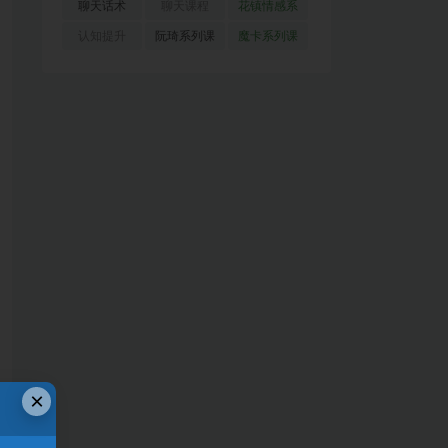
(51)
(23)
(155)
聊天话术
聊天课程
花镇情感系
(91)
(171)
列
(35)
认知提升
阮琦系列课
魔卡系列课
(33)
(22)
程
(30)
×