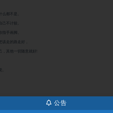
什么都不是。
自己不计较。
你指手画脚。
把该走的路走好，
己，其他一切随意就好!
觉。
公告