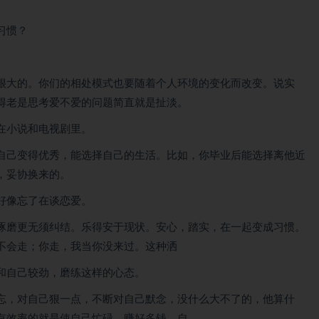
习惯？
很大的。你们的相处模式也要随着个人环境的变化而改变。说实
得老是思考爱不爱的问题简直就是扯淡。
在小说和电视剧里。
自己变得优秀，能选择自己的生活。比如，你毕业后能选择离他近
，妥协换来的。
好像忘了在谈恋爱。
琢磨更无须纠结。乐得安于现状。安心，踏实，在一起变成习惯。
不会走；你走，我当你没来过。这种洒
和自己较劲，磨练这样的心态。
忘，对自己狠一点，不断对自己默念，没什么大不了的，他算什
有效率的就是使自己忙碌，赚好多钱，自