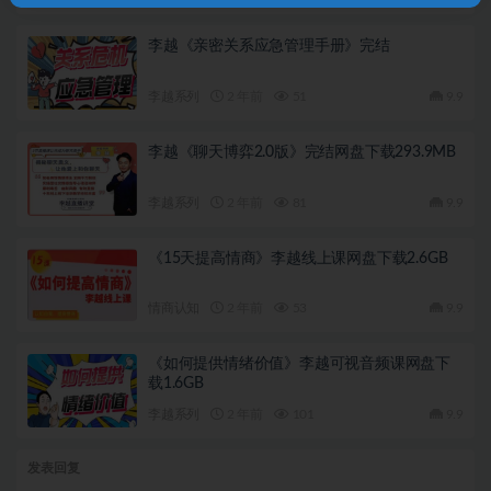
李越《亲密关系应急管理手册》完结
李越系列
2 年前
51
9.9
李越《聊天博弈2.0版》完结网盘下载293.9MB
李越系列
2 年前
81
9.9
《15天提高情商》李越线上课网盘下载2.6GB
情商认知
2 年前
53
9.9
《如何提供情绪价值》李越可视音频课网盘下
载1.6GB
李越系列
2 年前
101
9.9
发表回复