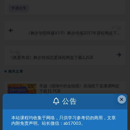
李越合集
上一篇
《舞步学院终极V I P》舞步情感2017年课程网盘下载
4.9GB
下一篇
《真爱养成》舞步情感恋爱课程网盘下载3.2GB
相关文章
李越《感情中的金钱观》高端线下直播课网盘
下载11.7GB
×
李越系列
1 年前
100
19.9
公告
李越《如何提高情商》最新优化版
本站课程均收集于网络，只供学习参考切勿商用，文章
内附免责声明。站长微信：ab17003。
情商认知
2 年前
157
9.9