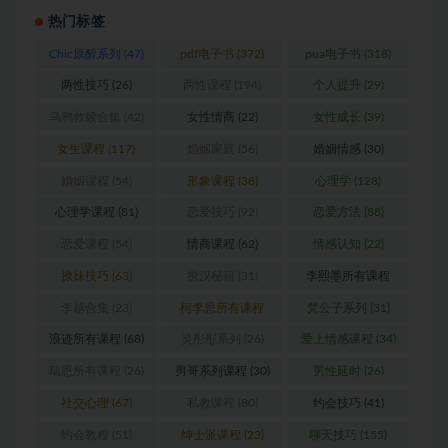
热门标签
Chic原醉系列
(47)
pdf电子书
(372)
pua电子书
(318)
两性技巧
(26)
两性课程
(194)
个人提升
(29)
乌鸦救赎合集
(42)
女性情商
(22)
女性成长
(39)
女生课程
(117)
婚姻家庭
(56)
婚姻情感
(30)
婚姻课程
(54)
形象课程
(38)
心理学
(128)
心理学课程
(81)
恋爱技巧
(92)
恋爱方法
(88)
恋爱课程
(54)
情商课程
(62)
情感认知
(22)
撩妹技巧
(63)
撩汉秘籍
(31)
李熙墨所有课程
(24)
李越合集
(23)
柯李思所有课程
梵公子系列
(31)
(31)
浪迹所有课程
(68)
灵彤彤系列
(26)
爱上情感课程
(34)
瑞恩所有课程
(26)
男哥系列课程
(30)
男性延时
(26)
社交心理
(67)
私教课程
(80)
约会技巧
(41)
约会教程
(51)
绅士派课程
(23)
聊天技巧
(155)